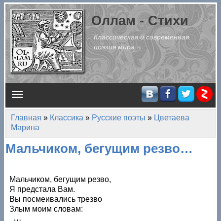
Перейти к основному содержанию
Оллам - Стихи
Классическая и современная
поэзия мира
Главное меню
Главная
»
Классика
»
Русские поэты
»
Цветаева
Вы здесь
Марина
Мальчиком, бегущим резво…
Мальчиком, бегущим резво,
Я предстала Вам.
Вы посмеивались трезво
Злым моим словам: