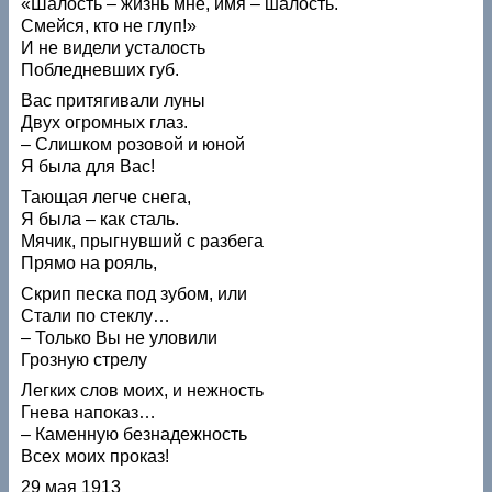
«Шалость – жизнь мне, имя – шалость.
Смейся, кто не глуп!»
И не видели усталость
Побледневших губ.
Вас притягивали луны
Двух огромных глаз.
– Слишком розовой и юной
Я была для Вас!
Тающая легче снега,
Я была – как сталь.
Мячик, прыгнувший с разбега
Прямо на рояль,
Скрип песка под зубом, или
Стали по стеклу…
– Только Вы не уловили
Грозную стрелу
Легких слов моих, и нежность
Гнева напоказ…
– Каменную безнадежность
Всех моих проказ!
29 мая 1913