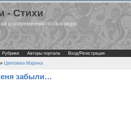
 - Стихи
кая и современная поэзия мира
Рубрики
Авторы портала
Вход/Регистрация
»
Цветаева Марина
меня забыли…