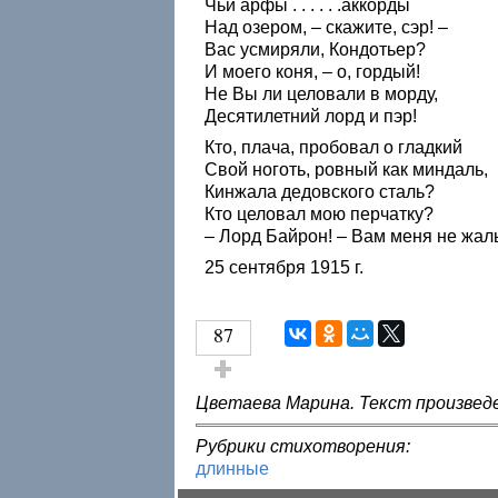
Чьи арфы . . . . . .аккорды
Над озером, – скажите, сэр! –
Вас усмиряли, Кондотьер?
И моего коня, – о, гордый!
Не Вы ли целовали в морду,
Десятилетний лорд и пэр!
Кто, плача, пробовал о гладкий
Свой ноготь, ровный как миндаль,
Кинжала дедовского сталь?
Кто целовал мою перчатку?
– Лорд Байрон! – Вам меня не жал
25 сентября 1915 г.
87
Голос за!
Цветаева Марина. Текст произведе
Рубрики стихотворения:
длинные