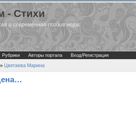
 - Стихи
кая и современная поэзия мира
Рубрики
Авторы портала
Вход/Регистрация
»
Цветаева Марина
дена…