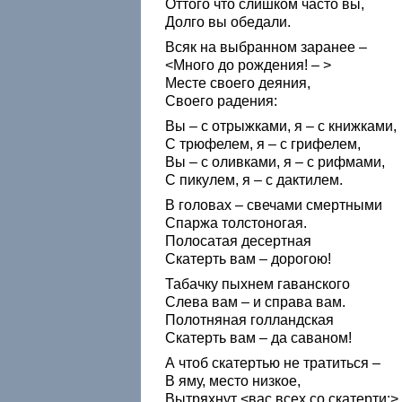
Оттого что слишком часто вы,
Долго вы обедали.
Всяк на выбранном заранее –
<Много до рождения! – >
Месте своего деяния,
Своего радения:
Вы – с отрыжками, я – с книжками,
С трюфелем, я – с грифелем,
Вы – с оливками, я – с рифмами,
С пикулем, я – с дактилем.
В головах – свечами смертными
Спаржа толстоногая.
Полосатая десертная
Скатерть вам – дорогою!
Табачку пыхнем гаванского
Слева вам – и справа вам.
Полотняная голландская
Скатерть вам – да саваном!
А чтоб скатертью не тратиться –
В яму, место низкое,
Вытряхнут <вас всех со скатерти:>