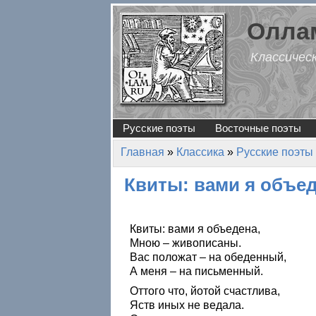
Перейти к основному содержанию
Оллам
Классичес
Русские поэты
Восточные поэты
Главная
»
Классика
»
Русские поэты
Вы здесь
Квиты: вами я объе
Квиты: вами я объедена,
Мною – живописаны.
Вас положат – на обеденный,
А меня – на письменный.
Оттого что, йотой счастлива,
Яств иных не ведала.