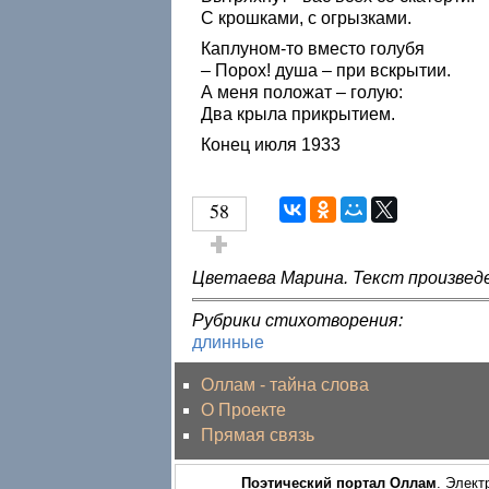
С крошками, с огрызками.
Каплуном-то вместо голубя
– Порох! душа – при вскрытии.
А меня положат – голую:
Два крыла прикрытием.
Конец июля 1933
58
Голос за!
Цветаева Марина. Текст произвед
Рубрики стихотворения:
длинные
Оллам - тайна слова
О Проекте
Прямая связь
Поэтический портал Оллам
. Элект