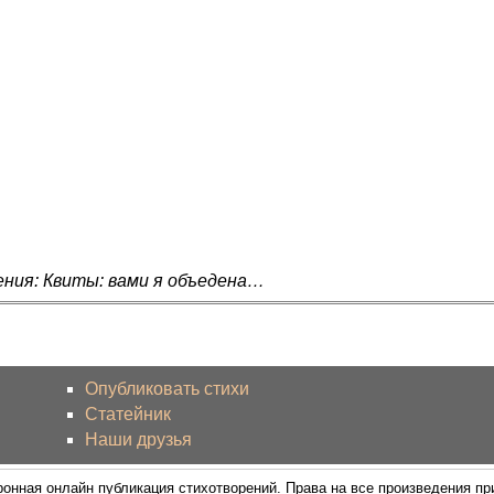
ения: Квиты: вами я объедена…
Опубликовать стихи
Статейник
Наши друзья
ронная онлайн публикация стихотворений. Права на все произведения п