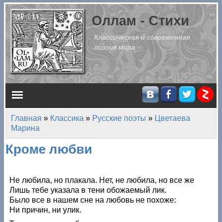
Перейти к основному содержанию
Оллам - Стихи
Классическая и современная
поэзия мира
Главное меню
Главная
»
Классика
»
Русские поэты
»
Цветаева
Вы здесь
Марина
Кроме любви
Не любила, но плакала. Нет, не любила, но все же
Лишь тебе указала в тени обожаемый лик.
Было все в нашем сне на любовь не похоже:
Ни причин, ни улик.