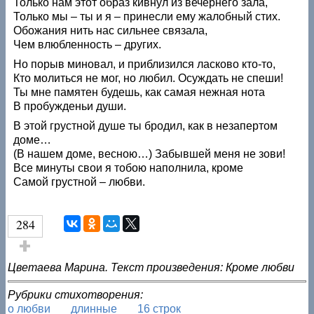
Только нам этот образ кивнул из вечернего зала,
Только мы – ты и я – принесли ему жалобный стих.
Обожания нить нас сильнее связала,
Чем влюбленность – других.
Но порыв миновал, и приблизился ласково кто-то,
Кто молиться не мог, но любил. Осуждать не спеши!
Ты мне памятен будешь, как самая нежная нота
В пробужденьи души.
В этой грустной душе ты бродил, как в незапертом
доме…
(В нашем доме, весною…) Забывшей меня не зови!
Все минуты свои я тобою наполнила, кроме
Самой грустной – любви.
284
Голос за!
Цветаева Марина. Текст произведения: Кроме любви
Рубрики стихотворения:
о любви
длинные
16 строк