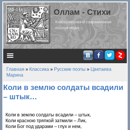
Перейти к основному содержанию
Оллам - Стихи
Классическая и современная
поэзия мира
Главное меню
Главная
»
Классика
»
Русские поэты
»
Цветаева
Вы здесь
Марина
Коли в землю солдаты всадили
– штык…
Коли в землю солдаты всадили – штык,
Коли красною тряпкой затмили – Лик,
Коли Бог под ударами – глух и нем,