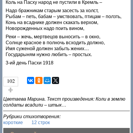
Коль на Пасху народ не пустили в Кремль –
Надо бражникам старым засесть за холст,
Рыбам – петь, бабам – умствовать, птицам – ползть,
Конь на всаднике должен скакать верхом,
Новорожденных надо поить вином,
Реки – жечь, мертвецов выносить – в окно,
Солнце красное в полночь всходить должно,
Имя суженой должен забыть жених…
Государыням нужно любить – простых.
3-ий день Пасхи 1918
102
Голос за!
Цветаева Марина. Текст произведения: Коли в землю
солдаты всадили – штык…
Рубрики стихотворения:
короткие
12 строк