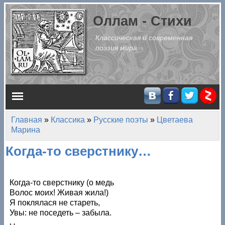
Перейти к основному содержанию
Оллам - Стихи
Классическая и современная
поэзия мира
Главное меню
Главная
»
Классика
»
Русские поэты
»
Цветаева
Вы здесь
Марина
Когда-то сверстнику…
Когда-то сверстнику (о медь
Волос моих! Живая жила!)
Я поклялася не стареть,
Увы: не поседеть – забыла.