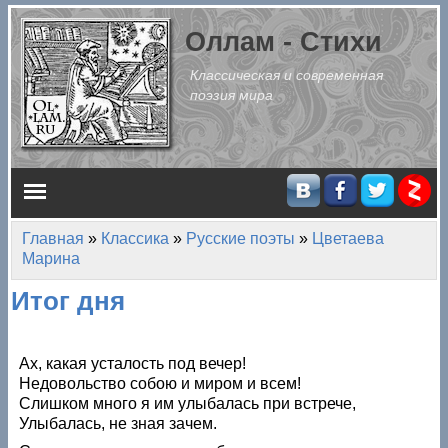
Перейти к основному содержанию
Оллам - Стихи
Классическая и современная
поэзия мира
Главное меню
Главная
»
Классика
»
Русские поэты
»
Цветаева
Вы здесь
Марина
Итог дня
Ах, какая усталость под вечер!
Недовольство собою и миром и всем!
Слишком много я им улыбалась при встрече,
Улыбалась, не зная зачем.