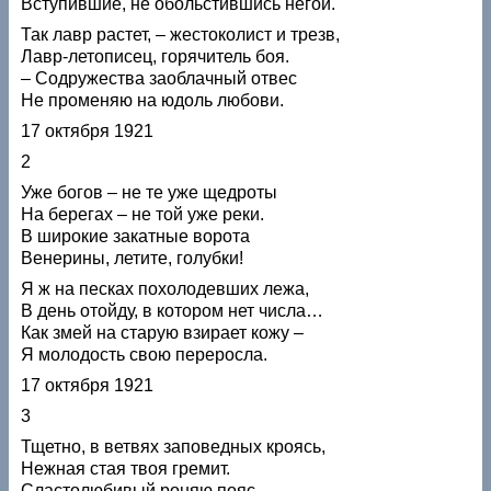
Вступившие, не обольстившись негой.
Так лавр растет, – жестоколист и трезв,
Лавр-летописец, горячитель боя.
– Содружества заоблачный отвес
Не променяю на юдоль любови.
17 октября 1921
2
Уже богов – не те уже щедроты
На берегах – не той уже реки.
В широкие закатные ворота
Венерины, летите, голубки!
Я ж на песках похолодевших лежа,
В день отойду, в котором нет числа…
Как змей на старую взирает кожу –
Я молодость свою переросла.
17 октября 1921
3
Тщетно, в ветвях заповедных кроясь,
Нежная стая твоя гремит.
Сластолюбивый роняю пояс,