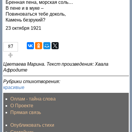
Бренная пена, морская соль…
В пене и в муке –
Повиноваться тебе доколь,
Камень безрукий?
23 октября 1921
87
Голос за!
Цветаева Марина. Текст произведения: Хвала
Афродите
Рубрики стихотворения:
красивые
Оллам - тайна слова
О Проекте
Прямая связь
Опубликовать стихи