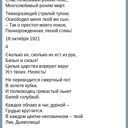
Многолюбивый роняю мирт.
Тяжкоразящей стрелой тупою
Освободил меня твой же сын.
– Так о престол моего покоя,
Пеннорожденная, пеной сгинь!
18 октября 1921
4
Сколько их, сколько их ест из рук,
Белых и сизых!
Целые царства воркуют вкруг
Уст твоих, Низость!
Не переводится смертный пот
В золоте кубка.
И полководец гривастый льнет
Белой голубкой.
Каждое облако в час дурной –
Грудью круглится.
В каждом цветке неповинном – твой
Лик, Дьяволица!