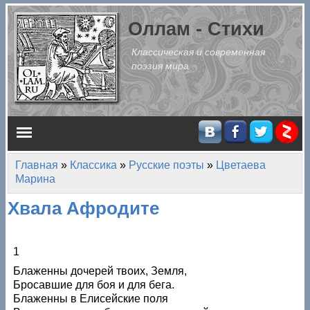
Перейти к основному содержанию
Оллам - Стихи
Классическая и современная
поэзия мира
Главное меню
Главная
»
Классика
»
Русские поэты
»
Цветаева
Вы здесь
Марина
Хвала Афродите
1
Блаженны дочерей твоих, Земля,
Бросавшие для боя и для бега.
Блаженны в Елисейские поля