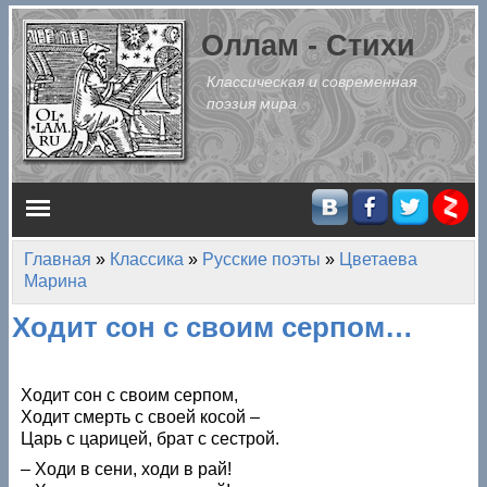
Перейти к основному содержанию
Оллам - Стихи
Классическая и современная
поэзия мира
Главное меню
Главная
»
Классика
»
Русские поэты
»
Цветаева
Вы здесь
Марина
Ходит сон с своим серпом…
Ходит сон с своим серпом,
Ходит смерть с своей косой –
Царь с царицей, брат с сестрой.
– Ходи в сени, ходи в рай!