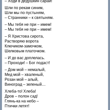
– Ходи в дедушкин сарай!
Шли по рекам синим,
Шли мы по пустыням,
– Странники – к святыням.
– Мы тебя не при – имем!
– Мы тебя не при – имем!
– Я Христова сирота,
Растворяю ворота
Ключиком-замочком,
Шелковым платочком.
– И до вас доплелась.
– Проходи! – Бог подаст!
– Дом мой – немалый,
Мед мой – хваленый,
Розан мой – алый,
Виноград – зеленый…
Хлеба-то! Хлеба!
Дров – полон сад!
Глянь-ка на небо –
Птички летят!