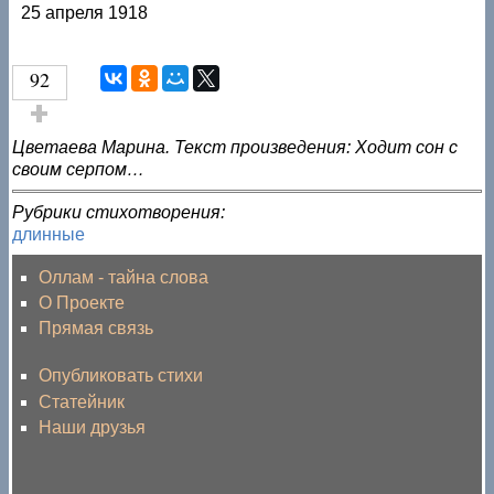
25 апреля 1918
92
Голос за!
Цветаева Марина. Текст произведения: Ходит сон с
своим серпом…
Рубрики стихотворения:
длинные
Оллам - тайна слова
О Проекте
Прямая связь
Опубликовать стихи
Статейник
Наши друзья