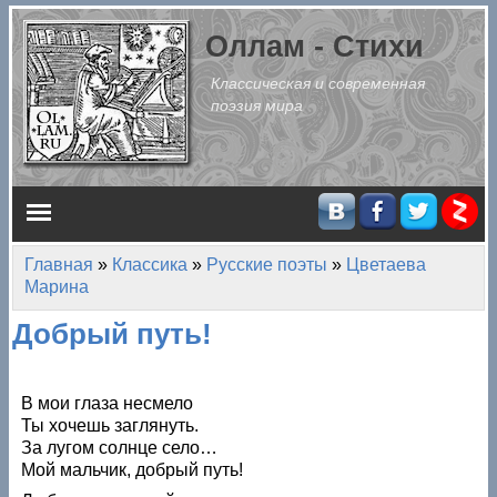
Перейти к основному содержанию
Оллам - Стихи
Классическая и современная
поэзия мира
Главное меню
Главная
»
Классика
»
Русские поэты
»
Цветаева
Вы здесь
Марина
Добрый путь!
В мои глаза несмело
Ты хочешь заглянуть.
За лугом солнце село…
Мой мальчик, добрый путь!