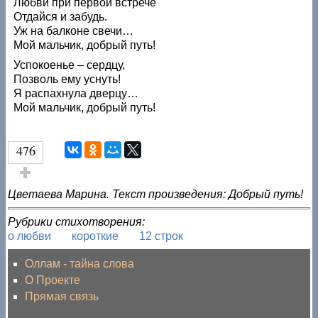
Любви при первой встрече
Отдайся и забудь.
Уж на балконе свечи…
Мой мальчик, добрый путь!
Успокоенье – сердцу,
Позволь ему уснуть!
Я распахнула дверцу…
Мой мальчик, добрый путь!
476
Голос за!
Цветаева Марина. Текст произведения: Добрый путь!
Рубрики стихотворения:
о любви
короткие
12 строк
Оллам - тайна слова
О Проекте
Прямая связь