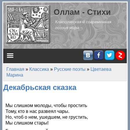
Перейти к основному содержанию
Оллам - Стихи
Классическая и современная
поэзия мира
Главное меню
Главная
»
Классика
»
Русские поэты
»
Цветаева
Вы здесь
Марина
Декабрьская сказка
Мы слишком молоды, чтобы простить
Тому, кто в нас развеял чары.
Но, чтоб о нем, ушедшем, не грустить,
Мы слишком стары!