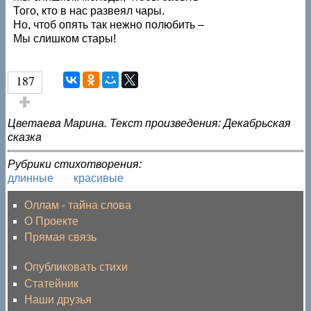
Того, кто в нас развеял чары.
Но, чтоб опять так нежно полюбить –
Мы слишком стары!
187
Голос за!
Цветаева Марина. Текст произведения: Декабрьская
сказка
Рубрики стихотворения:
длинные
красивые
Оллам - тайна слова
О Проекте
Прямая связь
Опубликовать стихи
Статейник
Наши друзья