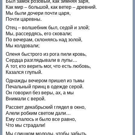
Был замок розовый, как зимняя заря,
Как мир – большой, как ветер – древний.
Мы были дочери почти царя,
Почти царевны.
Отец – волшебник был, седой и злой;
Мы, рассердясь, его сковали;
По вечерам, склоняясь над золой,
Мы колдовали;
Оленя быстрого из рога пили кровь,
Сердца разглядывали в лупы…
А тот, кто верить мог, что есть любовь,
Казался глупый.
Однажды вечером пришел из тьмы
Печальный принц в одежде серой.
Он говорил без веры, ах, а мы
Внимали с верой.
Рассвет декабрьский глядел в окно,
Алели робким светом дали…
Ему спалось и было все равно,
Что мы страдали!
Мы слишком молоды, чтобы забыть