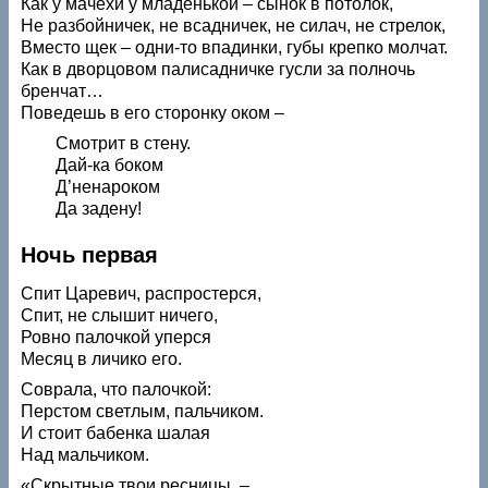
Как у мачехи у младенькой – сынок в потолок,
Не разбойничек, не всадничек, не силач, не стрелок,
Вместо щек – одни-то впадинки, губы крепко молчат.
Как в дворцовом палисадничке гусли за полночь
бренчат…
Поведешь в его сторонку оком –
Смотрит в стену.
Дай-ка боком
Д’ненароком
Да задену!
Ночь первая
Спит Царевич, распростерся,
Спит, не слышит ничего,
Ровно палочкой уперся
Месяц в личико его.
Соврала, что палочкой:
Перстом светлым, пальчиком.
И стоит бабенка шалая
Над мальчиком.
«Скрытные твои ресницы, –