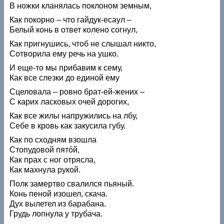
В ножки кланялась поклоном земным,
Как покорно – что гайдук-есаул –
Белый конь в ответ колено согнул,
Как пригнушись, чтоб не слышал никто,
Сотворила ему речь на ушко.
И еще-то мы прибавим к сему,
Как все слезки до единой ему
Сцеловала – ровно брат-ей-жених –
С карих ласковых очей дорогих,
Как все жилы напружились на лбу,
Себе в кровь как закусила губу.
Как по сходням взошла
Стопудовой пятóй,
Как прах с ног отрясла,
Как махнула рукой.
Полк замертво свалился пьяный.
Конь пеной изошел, скача.
Дух вылетел из барабана.
Грудь лопнула у трубача.