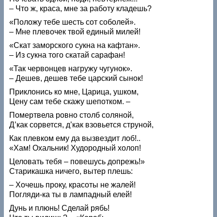
– Что ж, краса, мне за работу кладешь?
«Положу тебе шесть сот соболей».
– Мне плевочек твой единый милей!
«Скат заморского сукна на кафтан».
– Из сукна того скатай сарафан!
«Так червонцев нагружу чугунок».
– Дешев, дешев тебе царский сынок!
Приклонись ко мне, Царица, ушком,
Цену сам тебе скажу шепотком. –
Помертвела ровно столб соляной,
Д’как сорвется, д’как взовьется струной,
Как плевком ему да вызвездит лоб!..
«Хам! Охальник! Худородный холоп!
Целовать тебя – повешусь допрежь!»
Старикашка ничего, вытер плешь:
– Хочешь проку, красоты не жалей!
Погляди-ка ты в лампадный елей!
Дунь и плюнь! Сделай рябь!