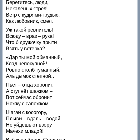
Берегитесь, люди,
Некалёных стрел!
Ветр с кудрями-грудью,
Как любовник, смел.
Уж такой ревнитель!
Всюду – враз – рука!
Что б дружочку прыти
Взять у ветерка?
«Дар ты мой обманный,
Клад непокупной!
Ровно столб туманный,
Аль дымок степной…
Пьет – отца хоронит,
А ступнёт шажком –
Вот сейчас обронит
Ножку с сапожком.
Шагай с косогору,
Плыви – вдаль – водой…
Не уйдешь от взору
Мачехи младой!
Всё ж на Зверь-Солдатку