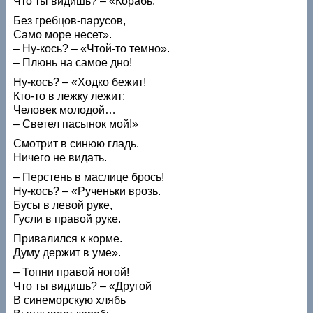
Что ты видишь? – «Корабь.
Без гребцов-парусов,
Само море несет».
– Ну-кось? – «Чтой-то темно».
– Плюнь на самое дно!
Ну-кось? – «Ходко бежит!
Кто-то в лежку лежит:
Человек молодой…
– Светел пасынок мой!»
Смотрит в синюю гладь.
Ничего не видать.
– Перстень в маслице брось!
Ну-кось? – «Рученьки врозь.
Бусы в левой руке,
Гусли в правой руке.
Привалился к корме.
Думу держит в уме».
– Топни правой ногой!
Что ты видишь? – «Другой
В синеморскую хлябь