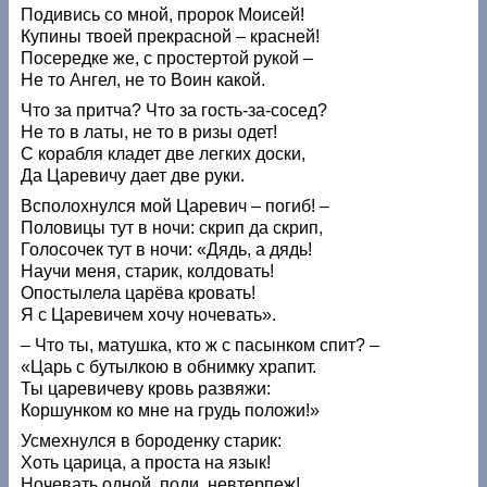
Подивись со мной, пророк Моисей!
Купины твоей прекрасной – красней!
Посередке же, с простертой рукой –
Не то Ангел, не то Воин какой.
Что за притча? Что за гость-за-сосед?
Не то в латы, не то в ризы одет!
С корабля кладет две легких доски,
Да Царевичу дает две руки.
Всполохнулся мой Царевич – погиб! –
Половицы тут в ночи: скрип да скрип,
Голосочек тут в ночи: «Дядь, а дядь!
Научи меня, старик, колдовать!
Опостылела царёва кровать!
Я с Царевичем хочу ночевать».
– Что ты, матушка, кто ж с пасынком спит? –
«Царь с бутылкою в обнимку храпит.
Ты царевичеву кровь развяжи:
Коршунком ко мне на грудь положи!»
Усмехнулся в бороденку старик:
Хоть царица, а проста на язык!
Ночевать одной, поди, невтерпеж!..