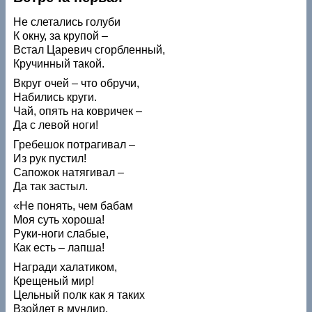
Не слетались голуби
К окну, за крупой –
Встал Царевич сгорбленный,
Кручинный такой.
Вкруг очей – что обручи,
Набились круги.
Чай, опять на ковричек –
Да с левой ноги!
Гребешок потрагивал –
Из рук пустил!
Сапожок натягивал –
Да так застыл.
«Не понять, чем бабам
Моя суть хороша!
Руки-ноги слабые,
Как есть – лапша!
Награди халатиком,
Крещеный мир!
Цельный полк как я таких
Взойдет в мундир.