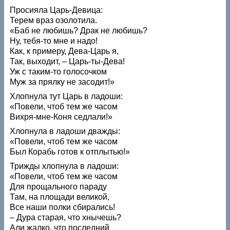
Просияла Царь-Девица:
Терем враз озолотила.
«Баб не любишь? Драк не любишь?
Ну, тебя-то мне и надо!
Как, к примеру, Дева-Царь я,
Так, выходит, – Царь-ты-Дева!
Уж с таким-то голосочком
Муж за прялку не засодит!»
Хлопнула тут Царь в ладоши:
«Повели, чтоб тем же часом
Вихря-мне-Коня седлали!»
Хлопнула в ладоши дважды:
«Повели, чтоб тем же часом
Был Корабь готов к отплытью!»
Трижды хлопнула в ладоши:
«Повели, чтоб тем же часом
Для прощального параду
Там, на площади великой,
Все наши полки сбирались!
– Дура старая, что хнычешь?
Али жалко, что последний