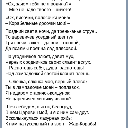
«Ох, зачем тебя не я родила?»
– Мне не надо твоего – ничего! –
«Ох, височки, волосочки мои!»
– Корабельные досочки мои! –
Поздний свет в ночи, да треньканье струн…
То царевичев усердный шептун
Три свечи зажег – да вниз головой,
Да псалмы поет на лад плясовой.
На угодничков плюет, давит мух,
Черных сродничков своих славит вслух.
– Распотешь себя, душа, распотешь! –
Над лампадочкой святой клонит плешь.
– Слюнка, слюнка моя, верный плевок!
Ты в лампадочке моей – поплавок.
Я недаром старичок-колдунок:
Не царевичев ли вижу челнок?
Шея лебедем, высок, белогруд,
В нем Царевич мой, и я с ним сам-друг.
Всколыхнулася лазурная рябь:
К нам на гусельный на звон – Жар-Корабь!