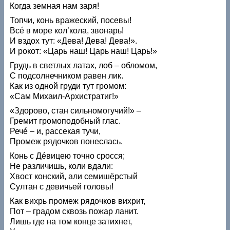
Когда земная нам заря!
Топчи, конь вражеский, посевы!
Всé в море кол’кола, звонарь!
И вздох тут: «Дева! Дева! Дева!».
И рокот: «Царь наш! Царь наш! Царь!»
Грудь в светлых латах, лоб – обломом,
С подсолнечником равен лик.
Как из одной груди тут громом:
«Сам Михаил-Архистратиг!»
«Здорово, стан сильномогучий!» –
Гремит громоподобный глас.
Речé – и, рассекая тучи,
Промеж рядочков понеслась.
Конь с Дéвицею точно сросся;
Не различишь, коли вдали:
Хвост конский, али семишёрстый
Султан с девичьей головы!
Как вихрь промеж рядочков вихрит,
Пот – градом сквозь пожар ланит.
Лишь где на том конце затихнет,