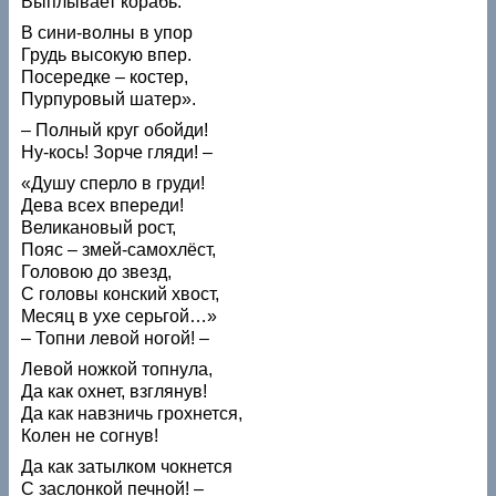
Выплывает корабь.
В сини-волны в упор
Грудь высокую впер.
Посередке – костер,
Пурпуровый шатер».
– Полный круг обойди!
Ну-кось! Зорче гляди! –
«Душу сперло в груди!
Дева всех впереди!
Великановый рост,
Пояс – змей-самохлёст,
Головою до звезд,
С головы конский хвост,
Месяц в ухе серьгой…»
– Топни левой ногой! –
Левой ножкой топнула,
Да как охнет, взглянув!
Да как навзничь грохнется,
Колен не согнув!
Да как затылком чокнется
С заслонкой печной! –