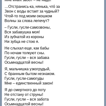
…Отстранись-ка, нянька, чтó за
Звон с воды встает за чудный?
Чтой-то под моим окошком
Волны за слова лепечут?
– Гусли, гусли-самозвоны,
Вся забавушка моя!
Из зубчатой из короны
Ни зубца не стою я.
Не слыхал еще, как бабы
По ночам толкуют сны.
Гусли, гусли – вся забава
Осьмнадцатой весны!
Я, мальчишка узкогрудый,
С бранным бытом незнаком.
Гусли, гусли-самогуды
Мне – единственный закон!
Я до смертного до поту
Не отстану от струны!
Гусли, гусли – вся забота
Осьмнадцатой весны!