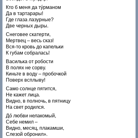
Кто б меня да тýрманом
Да в тартарары!
Где глаза лазурные?
Две черных дыры.
Снеговее скатерти,
Мертвец – весь сказ!
Вся-то кровь до капельки
К губам собралась!
Василька от робости
В полях не сорву.
Киньте в воду – пробочкой
Поверх всплыву!
Само солнце пятится,
Не кажет лица.
Видно, в полночь, в пятницу
На свет родился.
Дó любви нелакомый,
Себе немил –
Видно, месяц, плакамши,
Слезой обронил».