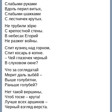
Слабыми руками
Вдоль перил витых,
Слабыми шажками
С лестничек крутых.
Не трубили зóрю
С крепостной стены.
В небесах Егорий
Не разжег войны.
Спит кузнец над горном,
Спит косарь в копне.
– Чей глазочек черный
В слуховом окне?
Что за соглядатай
Мерит даль зыбéй –
Выше голубятни,
Раньше голубей?
Нет такой вершины,
Чтоб тоске – крута!
Лучше всех аршинов –
Черный взгляд-верста.