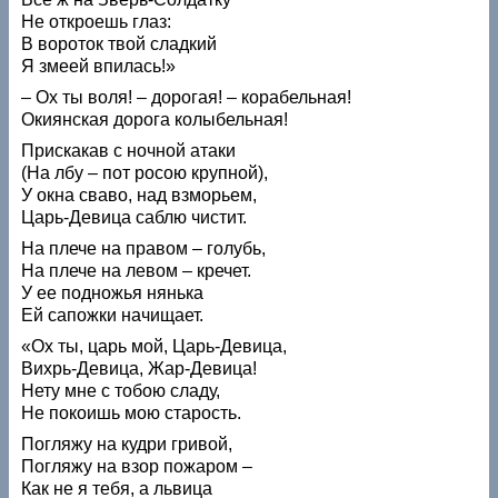
Не откроешь глаз:
В вороток твой сладкий
Я змеей впилась!»
– Ох ты воля! – дорогая! – корабельная!
Окиянская дорога колыбельная!
Прискакав с ночной атаки
(На лбу – пот росою крупной),
У окна сваво, над взморьем,
Царь-Девица саблю чистит.
На плече на правом – голубь,
На плече на левом – кречет.
У ее подножья нянька
Ей сапожки начищает.
«Ох ты, царь мой, Царь-Девица,
Вихрь-Девица, Жар-Девица!
Нету мне с тобою сладу,
Не покоишь мою старость.
Погляжу на кудри гривой,
Погляжу на взор пожаром –
Как не я тебя, а львица