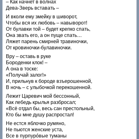
– Как начнет в волнах
Дева-Зверь вставать –
И вколи ему змейку в шиворот,
Чтобы вся их любовь – навыворот!
От булавки той – будет крепко спать,
Она звать его, а он пуще спать…
Ляжет парень смирней травиночки,
От кровиночки-булавиночки.
Вру – оставь в руке
Бороденки клок! –
А она в тоске:
«Получай залог!»
И, прильнув к бороде взъерошенной,
В ночь – с улыбочкой перекошенной.
Лежит Царевич мой бессонный,
Как лебедь крылья разбросал;
«Всё отдал бы, весь сан престольный,
Кто бы мне душу распростал!
Не естся яблочко румяно,
Не пьются женские уста,
Все в пурпурóвые туманы