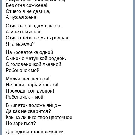
Без огня сожжена!
Отчего я не девица,
А чужая жена!
Отчего-то людям спится,
А мне плачется!
Отчего тебе не мать родная
Я, а мачеха?
На кроваточке одной
Сынок с матушкой родной.
С головеночкой льняной
Ребеночек мой!
Молчи, пес цепной!
Не реви, царь морской!
Проходи, сон дурной!
Ребеночек – мой!
В кипяток положь яйцо –
Да как не сварится?
Как на личико твое цветочное
Не зариться?
Для одной твоей лежанки