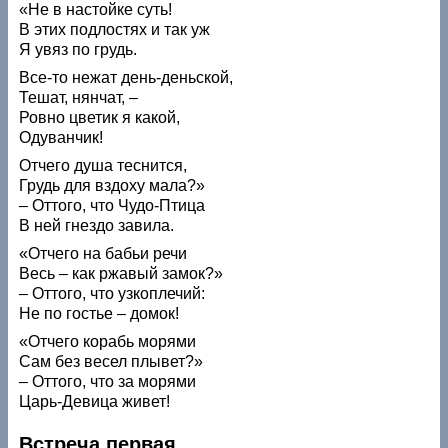
«He в настойке суть!
В этих подлостях и так уж
Я увяз по грудь.
Все-то нежат день-деньской,
Тешат, нянчат, –
Ровно цветик я какой,
Одуванчик!
Отчего душа теснится,
Грудь для вздоху мала?»
– Оттого, что Чудо-Птица
В ней гнездо завила.
«Отчего на бабьи речи
Весь – как ржавый замок?»
– Оттого, что узкоплечий:
Не по гостье – домок!
«Отчего корабь морями
Сам без весел плывет?»
– Оттого, что за морями
Царь-Девица живет!
Встреча первая