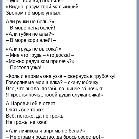
– Мне твой вид постыл! –
«Видно, разум твой мальчиший
Звоном пó морю уплыл.
Али ручки не белы?»
– В море пена белей! –
«Али губки не алы?»
– В море зори алей! –
«Али грудь не высока?»
– Мне что грудь – что доска! –
«Можно рядушком прилечь?»
– Постеля узка! –
«Коль и впрямь она узка – свернусь в трубочку!
Говорливые мои шелка? – скину юбочку!
Все, что знала, позабыла нынче зá ночь я:
Я крестьяночка, твоей души служаночка!»
А Царевич ей в ответ
Опять всё то же:
Всё: негоже, да не трожь,
Не трожь, негоже!
«Али личиком и впрямь не бела?»
– Не страми родство, да брось озорство! –