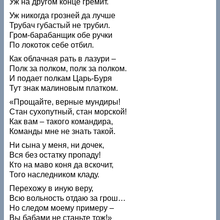
Уж на другом конце гремит.
Уж никогда грозней да лучше
Трубач губастый не трубил.
Гром-барабанщик обе ручки
По локоток себе отбил.
Как облачная рать в лазури –
Полк за полком, полк за полком.
И подает полкам Царь-Буря
Тут знак малиновым платком.
«Прощайте, верные мундиры!
Стан сухопутный, стан морской!
Как вам – такого командира,
Команды мне не знать такой.
Ни сына у меня, ни дочек,
Вся без остатку пропаду!
Кто на маво коня да вскочит,
Того наследником кладу.
Перехожу в иную веру,
Всю вольность отдаю за грош…
Но следом моему примеру –
Вы бабами не станьте тож!»