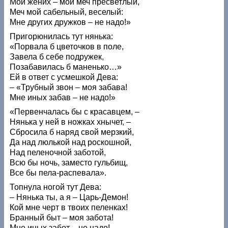
Мой жених – мой меч пресветлый,
Меч мой сабельный, веселый:
Мне других дружков – не надо!»
Пригорюнилась тут нянька:
«Порвала б цветочков в поле,
Завела б себе подружек,
Позабавилась б маненько…»
Ей в ответ с усмешкой Дева:
– «Трубный звон – моя забава!
Мне иных забав – не надо!»
«Первенчалась бы с красавцем, –
Нянька у ней в ножках хнычет, –
Сбросила б наряд свой мерзкий,
Да над люлькой над роскошной,
Над пеленочной заботой,
Всю бы ночь, заместо гульбищ,
Все бы пела-распевала».
Топнула ногой тут Дева:
– Нянька ты, а я – Царь-Демон!
Кой мне черт в твоих пеленках!
Бранный быт – моя забота!
Мне иных забот – не надо!