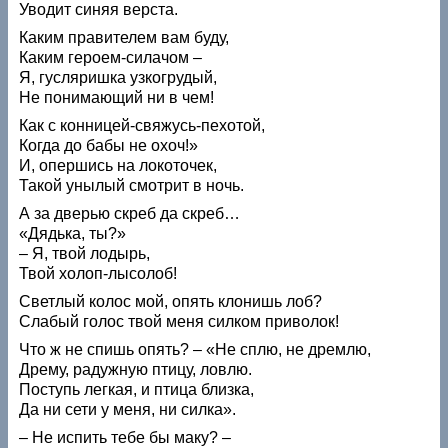
Уводит синяя верста.
Каким правителем вам буду,
Каким героем-силачом –
Я, гусляришка узкогрудый,
Не понимающий ни в чем!
Как с конницей-свяжусь-пехотой,
Когда до бабы не охоч!»
И, опершись на локоточек,
Такой унылый смотрит в ночь.
А за дверью скреб да скреб…
«Дядька, ты?»
– Я, твой лодырь,
Твой холоп-лысолоб!
Светлый колос мой, опять клонишь лоб?
Слабый голос твой меня силком приволок!
Что ж не спишь опять? – «Не сплю, не дремлю,
Дрему, радужную птицу, ловлю.
Поступь легкая, и птица близка,
Да ни сети у меня, ни силка».
– Не испить тебе бы маку? –