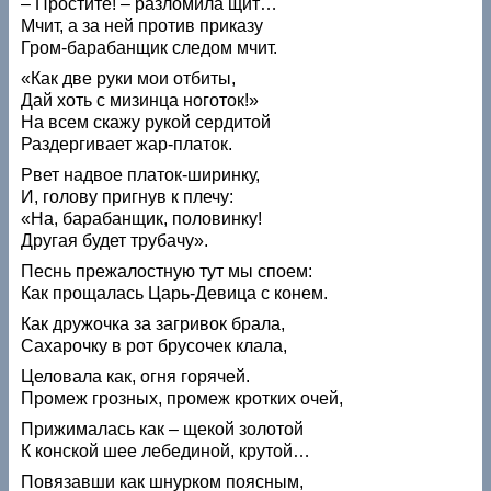
– Простите! – разломила щит…
Мчит, а за ней против приказу
Гром-барабанщик следом мчит.
«Как две руки мои отбиты,
Дай хоть с мизинца ноготок!»
На всем скажу рукой сердитой
Раздергивает жар-платок.
Рвет надвое платок-ширинку,
И, голову пригнув к плечу:
«На, барабанщик, половинку!
Другая будет трубачу».
Песнь прежалостную тут мы споем:
Как прощалась Царь-Девица с конем.
Как дружочка за загривок брала,
Сахарочку в рот брусочек клала,
Целовала как, огня горячей.
Промеж грозных, промеж кротких очей,
Прижималась как – щекой золотой
К конской шее лебединой, крутой…
Повязавши как шнурком поясным,