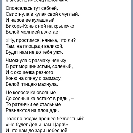
Опоясалась тут саблей,
Свистнула в кулак свой смуглый,
И на зов ее кулашный
Вихорь-Конь к ней на крылечко
Белой молнией взлетает.
«Ну, простимся, нянька, что ли?
Там, на площади великой,
Будет нам не до тебя уж».
Чмокнула с размаху няньку
В рот морщинистый, соленый,
И с окошечка резного
Коню на спину с размаху
Белой птицею махнула.
Не колосочки овсяные
До солнышка встают в ряды, –
То ратнички ее стальные
Равняются на площади.
Толк по рядам прошел безвестный:
«Не будет Девы-нам-Царя!»
И что нам до зари небесной,