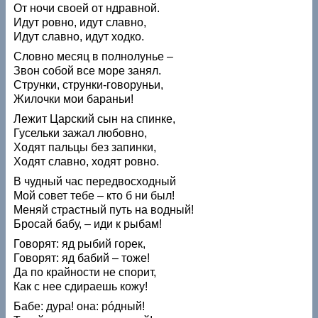
От ночи своей от ндравной.
Идут ровно, идут славно,
Идут славно, идут ходко.
Словно месяц в полнолунье –
Звон собой все море занял.
Струнки, струнки-говоруньи,
Жилочки мои бараньи!
Лежит Царский сын на спинке,
Гусельки зажал любовно,
Ходят пальцы без запинки,
Ходят славно, ходят ровно.
В чудный час передвосходный
Мой совет тебе – кто б ни был!
Меняй страстный путь на водный!
Бросай бабу, – иди к рыбам!
Говорят: яд рыбий горек,
Говорят: яд бабий – тоже!
Да по крайности не спорит,
Как с нее сдираешь кожу!
Бабе: дура! она: рóдный!