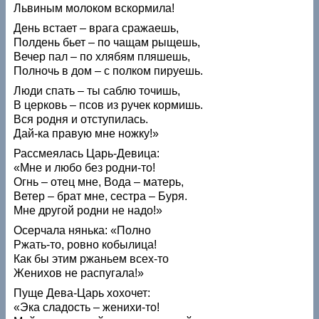
Львиным молоком вскормила!
День встает – врага сражаешь,
Полдень бьет – по чащам рыщешь,
Вечер пал – по хлябям пляшешь,
Полночь в дом – с полком пируешь.
Люди спать – ты саблю точишь,
В церковь – псов из ручек кормишь.
Вся родня и отступилась.
Дай-ка правую мне ножку!»
Рассмеялась Царь-Девица:
«Мне и любо без родни-то!
Огнь – отец мне, Вода – матерь,
Ветер – брат мне, сестра – Буря.
Мне другой родни не надо!»
Осерчала нянька: «Полно
Ржать-то, ровно кобылица!
Как бы этим ржаньем всех-то
Женихов не распугала!»
Пуще Дева-Царь хохочет:
«Эка сладость – женихи-то!