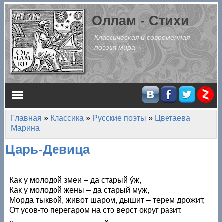
Перейти к основному содержанию
Оллам - Стихи
Классическая и современная
поэзия мира
Главное меню
Главная
»
Классика
»
Русские поэты
»
Цветаева
Вы здесь
Марина
Царь-Девица
Как у молодой змеи – да старый ýж,
Как у молодой жены – да старый муж,
Морда тыквой, живот шаром, дышит – терем дрожит,
От усов-то перегаром на сто верст округ разит.