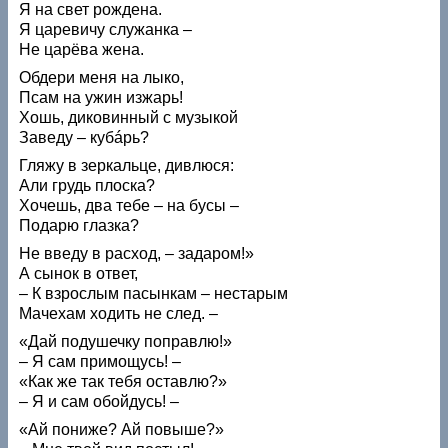
Я на свет рождена.
Я царевичу служанка –
Не царёва жена.
Обдери меня на лыко,
Псам на ужин изжарь!
Хошь, диковинный с музыкой
Заведу – кубáрь?
Гляжу в зеркальце, дивлюся:
Али грудь плоска?
Хочешь, два тебе – на бусы –
Подарю глазка?
Не введу в расход, – задаром!»
А сынок в ответ,
– К взрослым пасынкам – нестарым
Мачехам ходить не след. –
«Дай подушечку поправлю!»
– Я сам примощусь! –
«Как же так тебя оставлю?»
– Я и сам обойдусь! –
«Ай пониже? Aй повыше?»