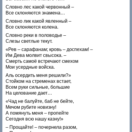
Словно лес какой червонный –
Все склоняются знамена…
Словно лик какой явленный –
Все склоняются колена.
Словно реки в половодье –
Слезы светлые текут.
«Рев – сарафанам; кровь – доспехам! –
Им Дева молвит свысока. –
Смерть самоё встречают смехом
Мои усердные войска.
Аль осердить меня решили?»
Стойком на стременах встает,
Всем руки сильные, большие
На целование дает…
«Чад не балуйте, баб не бейте,
Мечом рубите новизну!
А помянуть меня – пропейте
Сегодня всю нашу казну!»
– Прощайте! – почернела разом,