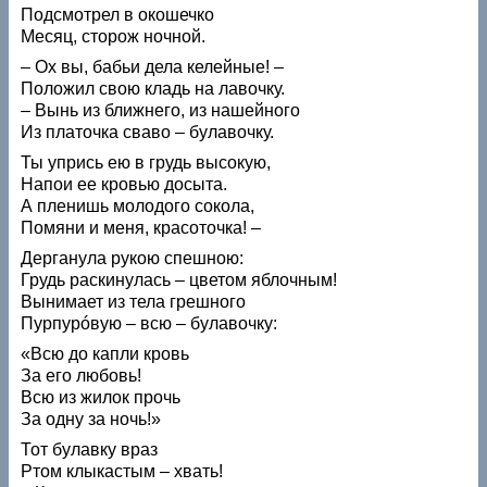
Подсмотрел в окошечко
Месяц, сторож ночной.
– Ох вы, бабьи дела келейные! –
Положил свою кладь на лавочку.
– Вынь из ближнего, из нашейного
Из платочка сваво – булавочку.
Ты упрись ею в грудь высокую,
Напои ее кровью досыта.
А пленишь молодого сокола,
Помяни и меня, красоточка! –
Дерганула рукою спешною:
Грудь раскинулась – цветом яблочным!
Вынимает из тела грешного
Пурпурóвую – всю – булавочку:
«Всю до капли кровь
За его любовь!
Всю из жилок прочь
За одну за ночь!»
Тот булавку враз
Ртом клыкастым – хвать!