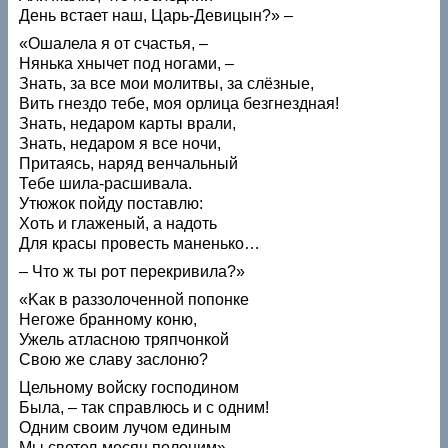
День встает наш, Царь-Девицын?» –
«Ошалела я от счастья, –
Нянька хнычет под ногами, –
Знать, за все мои молитвы, за слёзные,
Вить гнездо тебе, моя орлица безгнездная!
Знать, недаром карты врали,
Знать, недаром я все ночи,
Притаясь, наряд венчальный
Тебе шила-расшивала.
Утюжок пойду поставлю:
Хоть и глаженый, а надоть
Для красы провесть маненько…
– Что ж ты рот перекривила?»
«Kaк в раззолоченной попонке
Негоже бранному коню,
Ужель атласною тряпчонкой
Свою же славу заслоню?
Цельному войску господином
Была, – так справлюсь и с одним!
Одним своим лучом единым
Мы светел-месяц полоним».