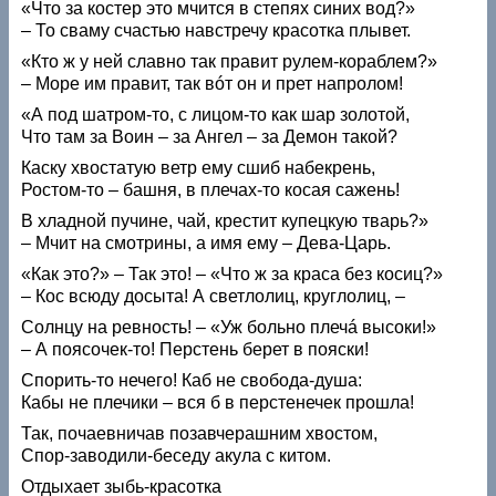
«Что за костер это мчится в степях синих вод?»
– То сваму счастью навстречу красотка плывет.
«Кто ж у ней славно так правит рулем-кораблем?»
– Море им правит, так вóт он и прет напролом!
«А под шатром-то, с лицом-то как шар золотой,
Что там за Воин – за Ангел – за Демон такой?
Каску хвостатую ветр ему сшиб набекрень,
Ростом-то – башня, в плечах-то косая сажень!
В хладной пучине, чай, крестит купецкую тварь?»
– Мчит на смотрины, а имя ему – Дева-Царь.
«Как это?» – Так это! – «Что ж за краса без косиц?»
– Кос всюду досыта! А светлолиц, круглолиц, –
Солнцу на ревность! – «Уж больно плечá высоки!»
– А поясочек-то! Перстень берет в пояски!
Спорить-то нечего! Каб не свобода-душа:
Кабы не плечики – вся б в перстенечек прошла!
Так, почаевничав позавчерашним хвостом,
Спор-заводили-беседу акула с китом.
Отдыхает зыбь-красотка