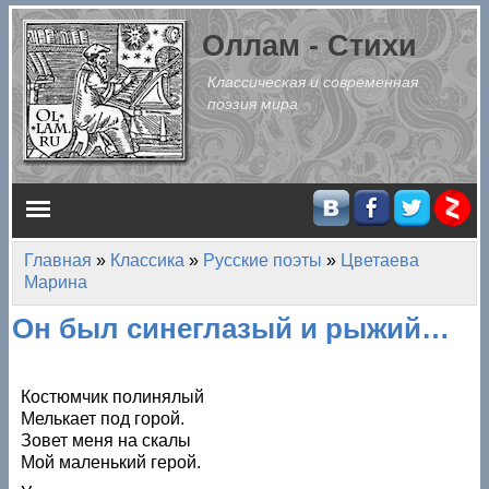
Перейти к основному содержанию
Оллам - Стихи
Классическая и современная
поэзия мира
Главное меню
Главная
»
Классика
»
Русские поэты
»
Цветаева
Вы здесь
Марина
Он был синеглазый и рыжий…
Костюмчик полинялый
Мелькает под горой.
Зовет меня на скалы
Мой маленький герой.