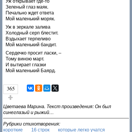
Уж открывает где-то
Зеленый глаз маяк.
Печально ждет ответа
Мой маленький моряк.
Уж в зеркале залива
Холодный серп блестит.
Вздыхает терпеливо
Мой маленький бандит.
Сердечко просит ласки, –
Тому виною март.
И вытирает глазки
Мой маленький Баярд.
365
Голос за!
Цветаева Марина. Текст произведения: Он был
синеглазый и рыжий…
Рубрики стихотворения:
короткие
16 строк
которые легко учатся