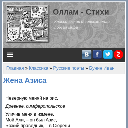
Перейти к основному содержанию
Оллам - Стихи
Классическая и современная
поэзия мира
Главное меню
Главная
»
Классика
»
Русские поэты
»
Бунин Иван
Вы здесь
Жена Азиса
Неверную меняй на рис.
Древнее, симферопольское
Уличив меня в измене,
Мой Али, – он был Азис,
Божий праведник, – в Сюрени