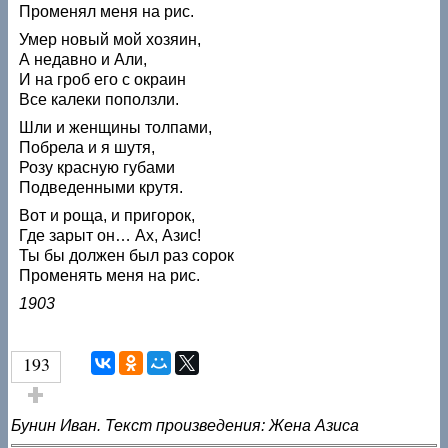
Променял меня на рис.
Умер новый мой хозяин,
А недавно и Али,
И на гроб его с окраин
Все калеки поползли.
Шли и женщины толпами,
Побрела и я шутя,
Розу красную губами
Подведенными крутя.
Вот и роща, и пригорок,
Где зарыт он… Ах, Азис!
Ты бы должен был раз сорок
Променять меня на рис.
1903
193
Голос за!
Бунин Иван. Текст произведения: Жена Азиса