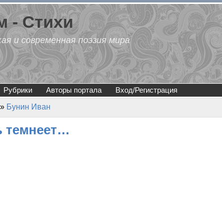
 - Стихи
кая и современная поэзия мира
Рубрики
Авторы портала
Вход/Регистрация
»
Бунин Иван
нь темнеет…