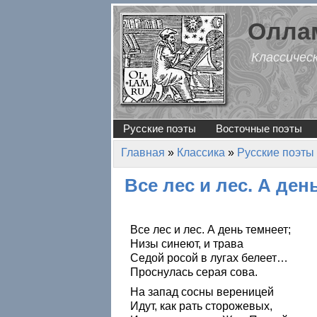
Перейти к основному содержанию
Оллам
Классичес
Русские поэты
Восточные поэты
Главная
»
Классика
»
Русские поэты
Вы здесь
Все лес и лес. А де
Все лес и лес. А день темнеет;
Низы синеют, и трава
Седой росой в лугах белеет…
Проснулась серая сова.
На запад сосны вереницей
Идут, как рать сторожевых,