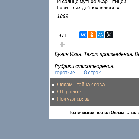
И солнце мутное Жар-Птицей
Горит в их дебрях вековых.
1899
371
Голос за!
Бунин Иван. Текст произведения: В
Рубрики стихотворения:
короткие
8 строк
Оллам - тайна слова
О Проекте
Прямая связь
Поэтический портал Оллам
. Элект