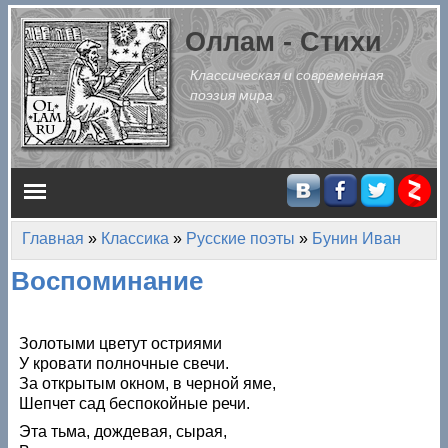
Перейти к основному содержанию
Оллам - Стихи
Классическая и современная
поэзия мира
Главное меню
Главная
»
Классика
»
Русские поэты
»
Бунин Иван
Вы здесь
Воспоминание
Золотыми цветут остриями
У кровати полночные свечи.
За открытым окном, в черной яме,
Шепчет сад беспокойные речи.
Эта тьма, дождевая, сырая,