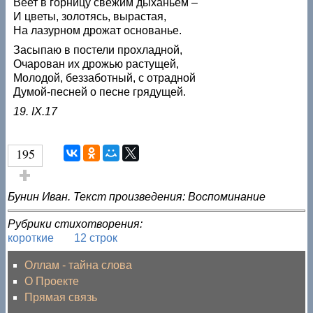
Веет в горницу свежим дыханьем –
И цветы, золотясь, вырастая,
На лазурном дрожат основанье.
Засыпаю в постели прохладной,
Очарован их дрожью растущей,
Молодой, беззаботный, с отрадной
Думой-песней о песне грядущей.
19. IX.17
195
Голос за!
Бунин Иван. Текст произведения: Воспоминание
Рубрики стихотворения:
короткие
12 строк
Оллам - тайна слова
О Проекте
Прямая связь