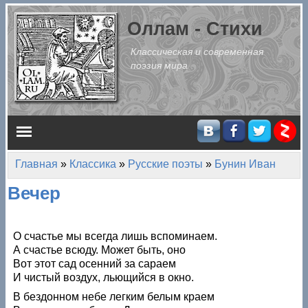
Перейти к основному содержанию
Оллам - Стихи
Классическая и современная
поэзия мира
Главное меню
Главная
»
Классика
»
Русские поэты
»
Бунин Иван
Вы здесь
Вечер
О счастье мы всегда лишь вспоминаем.
А счастье всюду. Может быть, оно
Вот этот сад осенний за сараем
И чистый воздух, льющийся в окно.
В бездонном небе легким белым краем