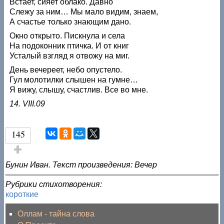
Встает, сияет облако. Давно
Слежу за ним… Мы мало видим, знаем,
А счастье только знающим дано.
Окно открыто. Пискнула и села
На подоконник птичка. И от книг
Усталый взгляд я отвожу на миг.
День вечереет, небо опустело.
Гул молотилки слышен на гумне…
Я вижу, слышу, счастлив. Все во мне.
14. VIII.09
145
Голос за!
Бунин Иван. Текст произведения: Вечер
Рубрики стихотворения:
короткие
Оллам - тайна слова