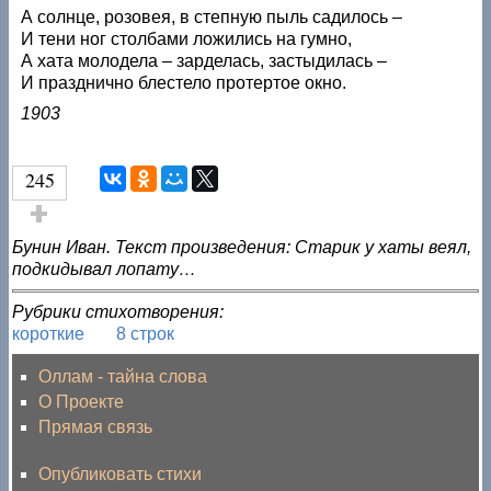
А солнце, розовея, в степную пыль садилось –
И тени ног столбами ложились на гумно,
А хата молодела – зарделась, застыдилась –
И празднично блестело протертое окно.
1903
245
Голос за!
Бунин Иван. Текст произведения: Старик у хаты веял,
подкидывал лопату…
Рубрики стихотворения:
короткие
8 строк
Оллам - тайна слова
О Проекте
Прямая связь
Опубликовать стихи