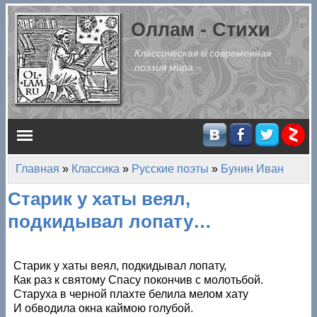
Перейти к основному содержанию
Оллам - Стихи
Классическая и современная
поэзия мира
Главное меню
Главная
»
Классика
»
Русские поэты
»
Бунин Иван
Вы здесь
Старик у хаты веял,
подкидывал лопату…
Старик у хаты веял, подкидывал лопату,
Как раз к святому Спасу покончив с молотьбой.
Старуха в черной плахте белила мелом хату
И обводила окна каймою голубой.