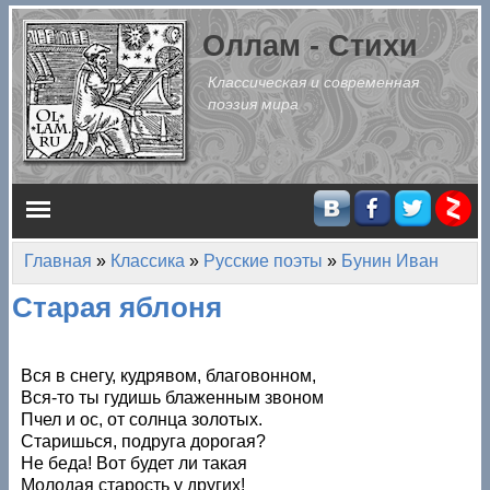
Перейти к основному содержанию
Оллам - Стихи
Классическая и современная
поэзия мира
Главное меню
Главная
»
Классика
»
Русские поэты
»
Бунин Иван
Вы здесь
Старая яблоня
Вся в снегу, кудрявом, благовонном,
Вся-то ты гудишь блаженным звоном
Пчел и ос, от солнца золотых.
Старишься, подруга дорогая?
Не беда! Вот будет ли такая
Молодая старость у других!