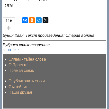
1916
116
Голос за!
Бунин Иван. Текст произведения: Старая яблоня
Рубрики стихотворения:
короткие
Оллам - тайна слова
О Проекте
Прямая связь
Опубликовать стихи
Статейник
Наши друзья