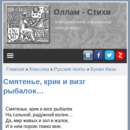
Перейти к основному содержанию
Оллам - Стихи
Классическая и современная
поэзия мира
Главное меню
Главная
»
Классика
»
Русские поэты
»
Бунин Иван
Вы здесь
Смятенье, крик и визг
рыбалок…
Смятенье, крик и визг рыбалок
На сальной, радужной волне…
Да, мир живых и зол и жалок,
И в нем порою тяжко мне.