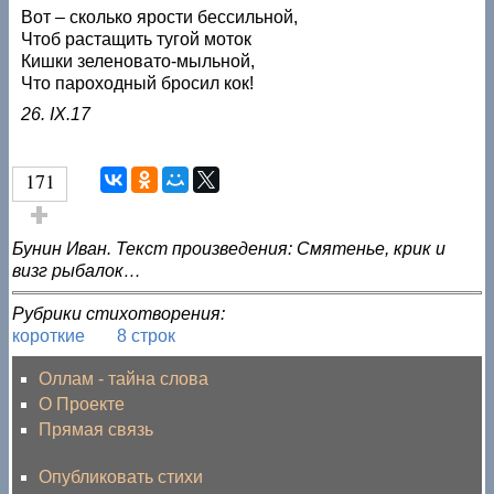
Вот – сколько ярости бессильной,
Чтоб растащить тугой моток
Кишки зеленовато-мыльной,
Что пароходный бросил кок!
26. IX.17
171
Голос за!
Бунин Иван. Текст произведения: Смятенье, крик и
визг рыбалок…
Рубрики стихотворения:
короткие
8 строк
Оллам - тайна слова
О Проекте
Прямая связь
Опубликовать стихи