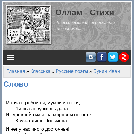
Перейти к основному содержанию
Оллам - Стихи
Классическая и современная
поэзия мира
Главное меню
Главная
»
Классика
»
Русские поэты
»
Бунин Иван
Вы здесь
Слово
Молчат гробницы, мумии и кости,–
Лишь слову жизнь дана:
Из древней тьмы, на мировом погосте,
Звучат лишь Письмена.
И нет у нас иного достоянья!