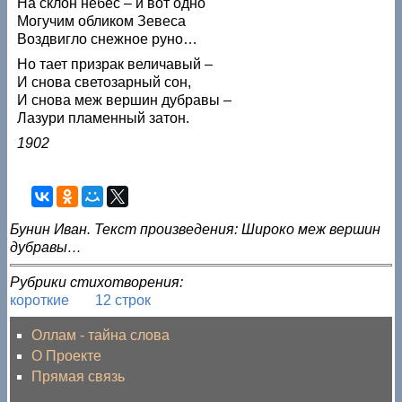
На склон небес – и вот одно
Могучим обликом Зевеса
Воздвигло снежное руно…
Но тает призрак величавый –
И снова светозарный сон,
И снова меж вершин дубравы –
Лазури пламенный затон.
1902
Бунин Иван. Текст произведения: Широко меж вершин
дубравы…
Рубрики стихотворения:
короткие
12 строк
Оллам - тайна слова
О Проекте
Прямая связь