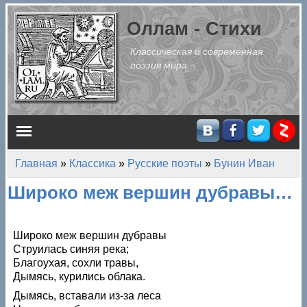
Перейти к основному содержанию
Оллам - Стихи
Классическая и современная
поэзия мира
Главное меню
Главная
»
Классика
»
Русские поэты
»
Бунин Иван
Вы здесь
Широко меж вершин дубравы…
Широко меж вершин дубравы
Струилась синяя река;
Благоухая, сохли травы,
Дымясь, курились облака.
Дымясь, вставали из-за леса