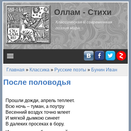
Перейти к основному содержанию
Оллам - Стихи
Классическая и современная
поэзия мира
Главное меню
Главная
»
Классика
»
Русские поэты
»
Бунин Иван
Вы здесь
После половодья
Прошли дожди, апрель теплеет.
Всю ночь – туман, а поутру
Весенний воздух точно млеет
И мягкой дымкою синеет
В далеких просеках в бору.