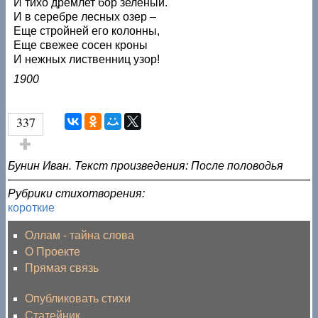
И тихо дремлет бор зеленый.
И в серебре лесных озер –
Еще стройней его колонны,
Еще свежее сосен кроны
И нежных лиственниц узор!
1900
337
Голос за!
Бунин Иван. Текст произведения: После половодья
Рубрики стихотворения:
короткие
Оллам - тайна слова
О Проекте
Прямая связь
Опубликовать стихи
Статейник