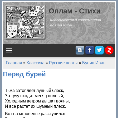
Перейти к основному содержанию
Оллам - Стихи
Классическая и современная
поэзия мира
Главное меню
Главная
»
Классика
»
Русские поэты
»
Бунин Иван
Вы здесь
Перед бурей
Тьма затопляет лунный блеск,
За тучу входит месяц полный,
Холодным ветром дышат волны,
И все растет их шумный плеск.
Вот на мгновенье расступился