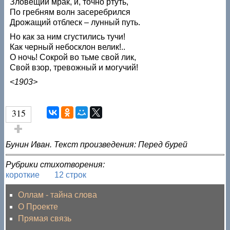
Зловещий мрак, и, точно ртуть,
По гребням волн засеребрился
Дрожащий отблеск – лунный путь.
Но как за ним сгустились тучи!
Как черный небосклон велик!..
О ночь! Сокрой во тьме свой лик,
Свой взор, тревожный и могучий!
<1903>
315
Голос за!
Бунин Иван. Текст произведения: Перед бурей
Рубрики стихотворения:
короткие
12 строк
Оллам - тайна слова
О Проекте
Прямая связь