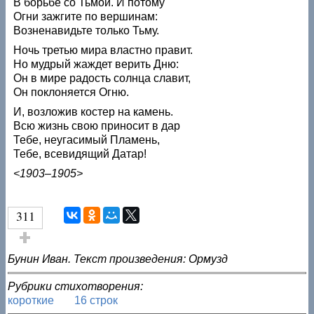
В борьбе со Тьмой. И потому
Огни зажгите по вершинам:
Возненавидьте только Тьму.
Ночь третью мира властно правит.
Но мудрый жаждет верить Дню:
Он в мире радость солнца славит,
Он поклоняется Огню.
И, возложив костер на камень.
Всю жизнь свою приносит в дар
Тебе, неугасимый Пламень,
Тебе, всевидящий Датар!
<1903–1905>
311
Голос за!
Бунин Иван. Текст произведения: Ормузд
Рубрики стихотворения:
короткие
16 строк