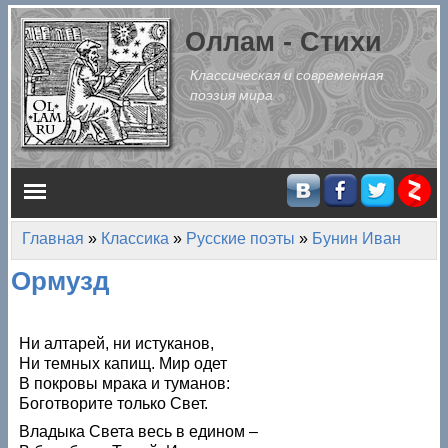
Перейти к основному содержанию
Оллам - Стихи
Классическая и современная
поэзия мира
Главное меню
Главная
»
Классика
»
Русские поэты
»
Бунин Иван
Вы здесь
Ормузд
Ни алтарей, ни истуканов,
Ни темных капищ. Мир одет
В покровы мрака и туманов:
Боготворите только Свет.
Владыка Света весь в едином –