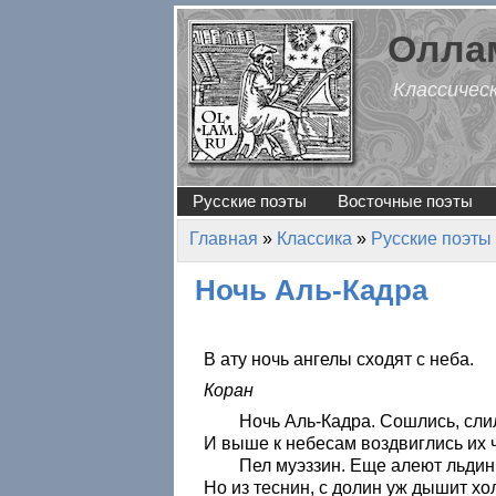
Перейти к основному содержанию
Оллам
Классичес
Русские поэты
Восточные поэты
Главная
»
Классика
»
Русские поэты
Вы здесь
Ночь Аль-Кадра
В ату ночь ангелы сходят с неба.
Коран
Ночь Аль-Кадра. Сошлись, слил
И выше к небесам воздвиглись их 
Пел муэззин. Еще алеют льдин
Но из теснин, с долин уж дышит хо