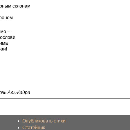
рным склонам
роном
мо –
гослови
има
ви!
очь Аль-Кадра
Опубликовать стихи
Статейник