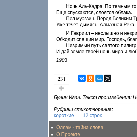
Ночь Аль-Кадра. По темным го
Еще спускаются, слоятся облака.
Пел муэззин. Перед Великим Т
Уже течет, дымясь, Алмазная Река.
И Гавриил – неслышно и незри
Обходит спящий мир. Господь, бла
Незримый путь святого пилигр
И дай земле твоей ночь мира и люб
1903
231
Голос за!
Бунин Иван. Текст произведения: Н
Рубрики стихотворения:
короткие
12 строк
Оллам - тайна слова
О Проекте