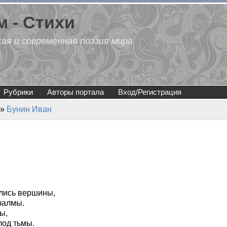
 - Стихи
кая и современная поэзия мира
Рубрики
Авторы портала
Вход/Регистрация
»
Бунин Иван
ись вершины,
чалмы.
ы,
лод тьмы.