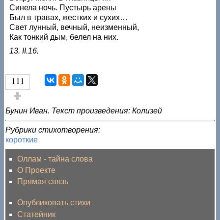
Синела ночь. Пустырь арены
Был в травах, жестких и сухих…
Свет лунный, вечный, неизменный,
Как тонкий дым, белел на них.
13. II.16.
111
Голос за!
Бунин Иван. Текст произведения: Колизей
Рубрики стихотворения:
короткие
Оллам - тайна слова
О Проекте
Прямая связь
Опубликовать стихи
Статейник