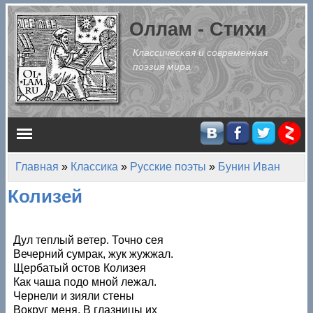
Перейти к основному содержанию
Оллам - Стихи
Классическая и современная
поэзия мира
Главное меню
Главная
»
Классика
»
Русские поэты
»
Бунин Иван
Вы здесь
Колизей
Дул теплый ветер. Точно сея
Вечерний сумрак, жук жужжал.
Щербатый остов Колизея
Как чаша подо мной лежал.
Чернели и зияли стены
Вокруг меня. В глазницы их