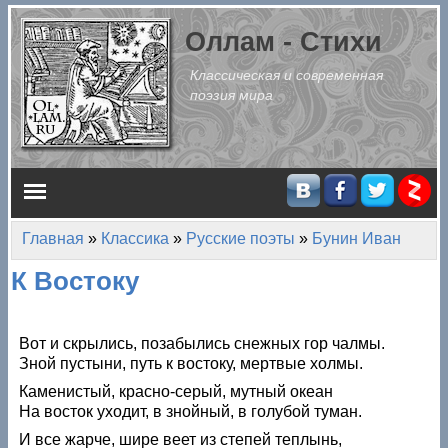
Перейти к основному содержанию
Оллам - Стихи
Классическая и современная
поэзия мира
Главное меню
Главная
»
Классика
»
Русские поэты
»
Бунин Иван
Вы здесь
К Востоку
Вот и скрылись, позабылись снежных гор чалмы.
Зной пустыни, путь к востоку, мертвые холмы.
Каменистый, красно-серый, мутный океан
На восток уходит, в знойный, в голубой туман.
И все жарче, шире веет из степей теплынь,