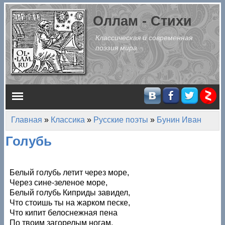
Перейти к основному содержанию
Оллам - Стихи
Классическая и современная
поэзия мира
Главное меню
Главная
»
Классика
»
Русские поэты
»
Бунин Иван
Вы здесь
Голубь
Белый голубь летит через море,
Через сине-зеленое море,
Белый голубь Киприды завидел,
Что стоишь ты на жарком песке,
Что кипит белоснежная пена
По твоим загорелым ногам,