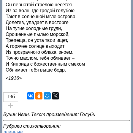
Он пернатой стрелою несется
Из-за волн, где грядой голубою
Тают в солнечной мгле острова,
Долетев, упадает в восторге
На тугие холодные груди,
Орошенные пылью морской,
Трепеща, он уста твои ищет,
А горячее солнце выходит
Из прозрачного облака, зноем,
Точно маслом, тебя обливает –
И Киприда с божественным смехом
Обнимает тебя выше бедр.
<1916>
136
Голос за!
Бунин Иван. Текст произведения: Голубь
Рубрики стихотворения:
длинные