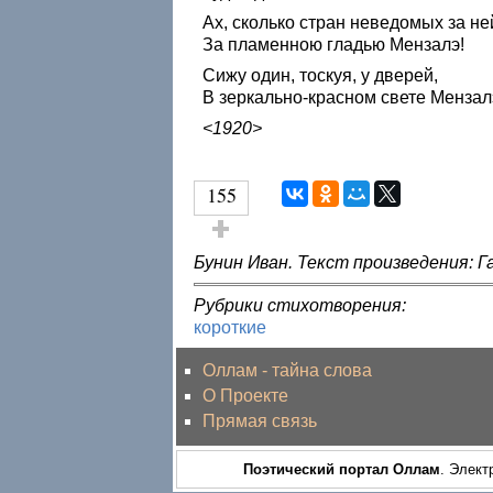
Ах, сколько стран неведомых за не
За пламенною гладью Мензалэ!
Сижу один, тоскуя, у дверей,
В зеркально-красном свете Мензал
<1920>
155
Голос за!
Бунин Иван. Текст произведения: Г
Рубрики стихотворения:
короткие
Оллам - тайна слова
О Проекте
Прямая связь
Поэтический портал Оллам
. Элект