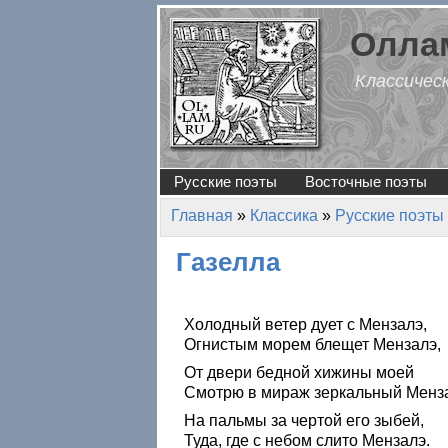
Перейти к основному содержанию
Оллам
Классичес
Русские поэты
Восточные поэты
Главная
»
Классика
»
Русские поэты
Вы здесь
Газелла
Холодный ветер дует с Мензалэ,
Огнистым морем блещет Мензалэ,
От двери бедной хижины моей
Смотрю в мираж зеркальный Менз
На пальмы за чертой его зыбей,
Туда, где с небом слито Мензалэ.