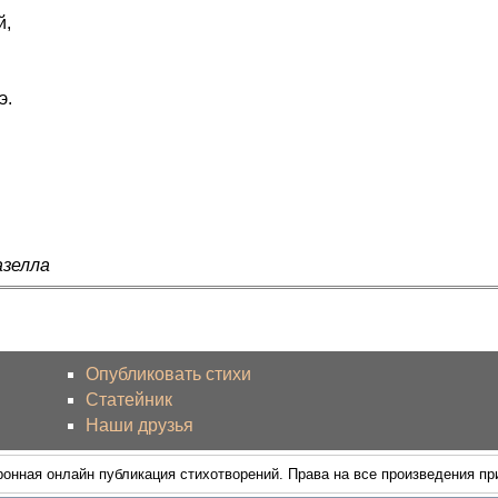
й,
э.
азелла
Опубликовать стихи
Статейник
Наши друзья
ронная онлайн публикация стихотворений. Права на все произведения п