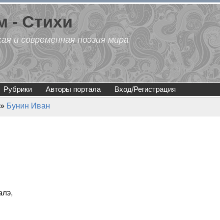
 - Стихи
кая и современная поэзия мира
Рубрики
Авторы портала
Вход/Регистрация
»
Бунин Иван
алэ,