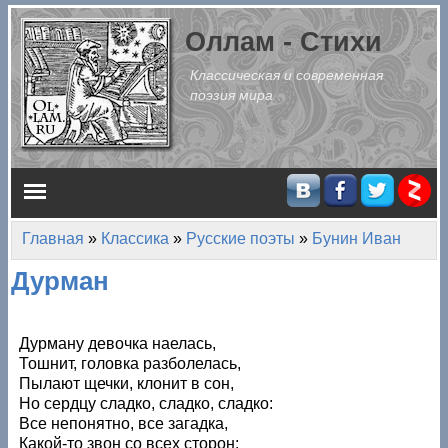
Перейти к основному содержанию
Оллам - Стихи
Классическая и современная
поэзия мира
Главное меню
Главная
»
Классика
»
Русские поэты
»
Бунин Иван
Вы здесь
Дурман
Дурману девочка наелась,
Тошнит, головка разболелась,
Пылают щечки, клонит в сон,
Но сердцу сладко, сладко, сладко:
Все непонятно, все загадка,
Какой-то звон со всех сторон: