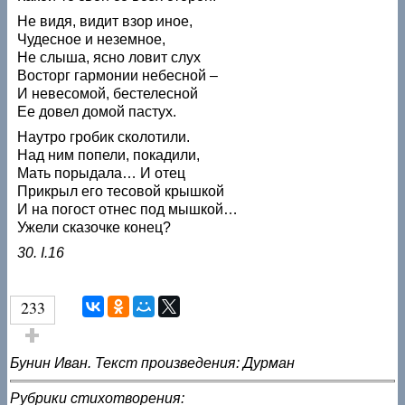
Не видя, видит взор иное,
Чудесное и неземное,
Не слыша, ясно ловит слух
Восторг гармонии небесной –
И невесомой, бестелесной
Ее довел домой пастух.
Наутро гробик сколотили.
Над ним попели, покадили,
Мать порыдала… И отец
Прикрыл его тесовой крышкой
И на погост отнес под мышкой…
Ужели сказочке конец?
30. I.16
233
Голос за!
Бунин Иван. Текст произведения: Дурман
Рубрики стихотворения: