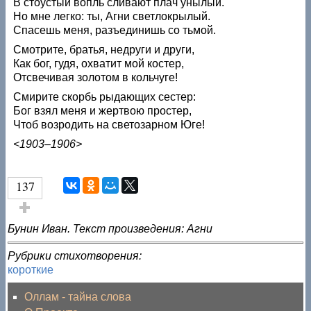
В стоустый вопль сливают плач унылый.
Но мне легко: ты, Агни светлокрылый.
Спасешь меня, разъединишь со тьмой.
Смотрите, братья, недруги и други,
Как бог, гудя, охватит мой костер,
Отсвечивая золотом в кольчуге!
Смирите скорбь рыдающих сестер:
Бог взял меня и жертвою простер,
Чтоб возродить на светозарном Юге!
<1903–1906>
137
Голос за!
Бунин Иван. Текст произведения: Агни
Рубрики стихотворения:
короткие
Оллам - тайна слова