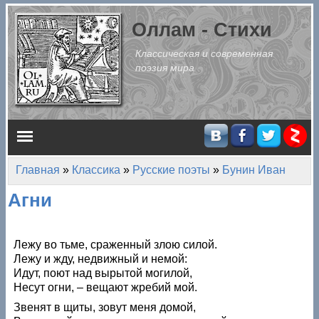
Перейти к основному содержанию
Оллам - Стихи
Классическая и современная
поэзия мира
Главное меню
Главная
»
Классика
»
Русские поэты
»
Бунин Иван
Вы здесь
Агни
Лежу во тьме, сраженный злою силой.
Лежу и жду, недвижный и немой:
Идут, поют над вырытой могилой,
Несут огни, – вещают жребий мой.
Звенят в щиты, зовут меня домой,