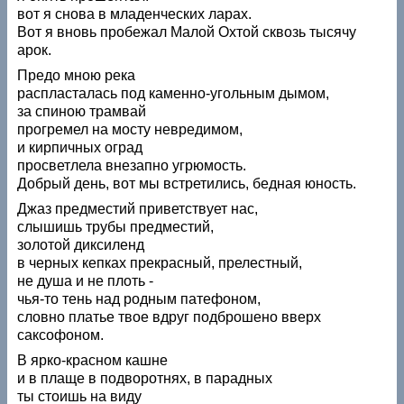
вот я снова в младенческих ларах.
Вот я вновь пробежал Малой Охтой сквозь тысячу
арок.
Предо мною река
распласталась под каменно-угольным дымом,
за спиною трамвай
прогремел на мосту невредимом,
и кирпичных оград
просветлела внезапно угрюмость.
Добрый день, вот мы встретились, бедная юность.
Джаз предместий приветствует нас,
слышишь трубы предместий,
золотой диксиленд
в черных кепках прекрасный, прелестный,
не душа и не плоть -
чья-то тень над родным патефоном,
словно платье твое вдруг подброшено вверх
саксофоном.
В ярко-красном кашне
и в плаще в подворотнях, в парадных
ты стоишь на виду