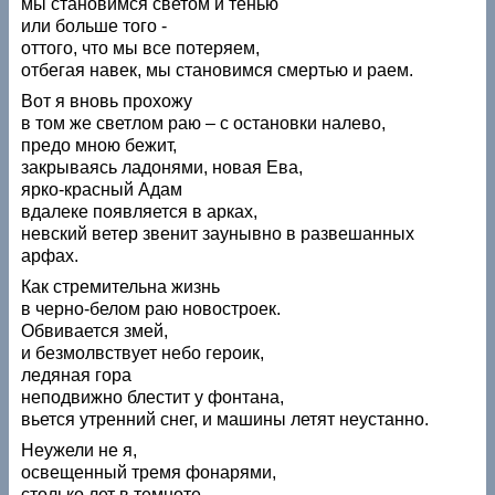
мы становимся светом и тенью
или больше того -
оттого, что мы все потеряем,
отбегая навек, мы становимся смертью и раем.
Вот я вновь прохожу
в том же светлом раю – с остановки налево,
предо мною бежит,
закрываясь ладонями, новая Ева,
ярко-красный Адам
вдалеке появляется в арках,
невский ветер звенит заунывно в развешанных
арфах.
Как стремительна жизнь
в черно-белом раю новостроек.
Обвивается змей,
и безмолвствует небо героик,
ледяная гора
неподвижно блестит у фонтана,
вьется утренний снег, и машины летят неустанно.
Неужели не я,
освещенный тремя фонарями,
столько лет в темноте