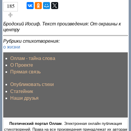
185
Голос за!
Бродский Иосиф. Текст произведения: От окраины к
центру
Рубрики стихотворения:
о жизни
Оллам - тайна слова
О Проекте
Прямая связь
Опубликовать стихи
Статейник
Наши друзья
Поэтический портал Оллам
. Электронная онлайн публикация
стихотворений. Права на все произведения принадлежат их авторам