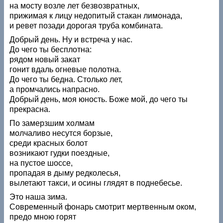
на мосту возле лет безвозвратных,
прижимая к лицу недопитый стакан лимонада,
и ревет позади дорогая труба комбината.
Добрый день. Ну и встреча у нас.
До чего ты бесплотна:
рядом новый закат
гонит вдаль огневые полотна.
До чего ты бедна. Столько лет,
а промчались напрасно.
Добрый день, моя юность. Боже мой, до чего ты
прекрасна.
По замерзшим холмам
молчаливо несутся борзые,
среди красных болот
возникают гудки поездные,
на пустое шоссе,
пропадая в дыму редколесья,
вылетают такси, и осины глядят в поднебесье.
Это наша зима.
Современный фонарь смотрит мертвенным оком,
предо мною горят