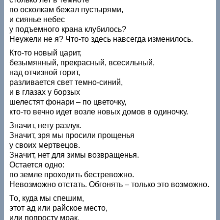
по осколкам бежал пустырями,
и сиянье небес
у подъемного крана клубилось?
Неужели не я? Что-то здесь навсегда изменилось.
Кто-то новый царит,
безымянный, прекрасный, всесильный,
над отчизной горит,
разливается свет темно-синий,
и в глазах у борзых
шелестят фонари – по цветочку,
кто-то вечно идет возле новых домов в одиночку.
Значит, нету разлук.
Значит, зря мы просили прощенья
у своих мертвецов.
Значит, нет для зимы возвращенья.
Остается одно:
по земле проходить бестревожно.
Невозможно отстать. Обгонять – только это возможно.
То, куда мы спешим,
этот ад или райское место,
или попросту мрак,