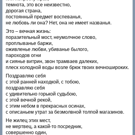
темнота, это все неизвестно,
дорогая страна,
постоянный предмет воспеванья,
не любовь ли она? Нет, она не имеет названья.
Это – вечная жизнь:
поразительный мост, неумолчное слово,
проплыванье баржи,
оживленье любви, убиванье былого,
пароходов огни
и сиянье витрин, звон трамваев далеких,
плеск холодной воды возле брюк твоих вечношироких.
Поздравляю себя
с этой ранней находкой, с тобою,
поздравляю себя
с удивительно горькой судьбою,
с этой вечной рекой,
с этим небом в прекрасных осинах,
с описаньем утрат за безмолвной толпой магазинов.
Не жилец этих мест,
не мертвец, а какой-то посредник,
совершенно один,