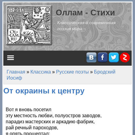
Перейти к основному содержанию
Оллам - Стихи
Классическая и современная
поэзия мира
Главное меню
Главная
»
Классика
»
Русские поэты
»
Бродский
Вы здесь
Иосиф
От окраины к центру
Вот я вновь посетил
эту местность любви, полуостров заводов,
парадиз мастерских и аркадию фабрик,
рай речный пароходов,
я опять прошептал: