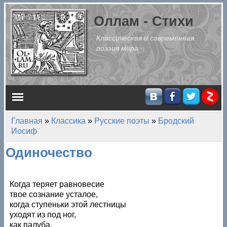
Перейти к основному содержанию
Оллам - Стихи
Классическая и современная
поэзия мира
Главное меню
Главная
»
Классика
»
Русские поэты
»
Бродский
Вы здесь
Иосиф
Одиночество
Когда теряет равновесие
твое сознание усталое,
когда ступеньки этой лестницы
уходят из под ног,
как палуба,