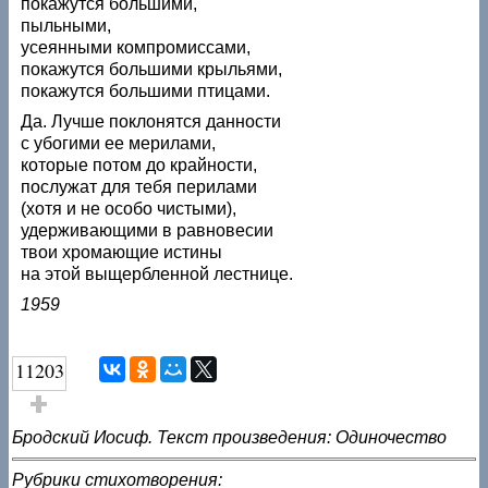
покажутся большими,
пыльными,
усеянными компромиссами,
покажутся большими крыльями,
покажутся большими птицами.
Да. Лучше поклонятся данности
с убогими ее мерилами,
которые потом до крайности,
послужат для тебя перилами
(хотя и не особо чистыми),
удерживающими в равновесии
твои хромающие истины
на этой выщербленной лестнице.
1959
11203
Голос за!
Бродский Иосиф. Текст произведения: Одиночество
Рубрики стихотворения: