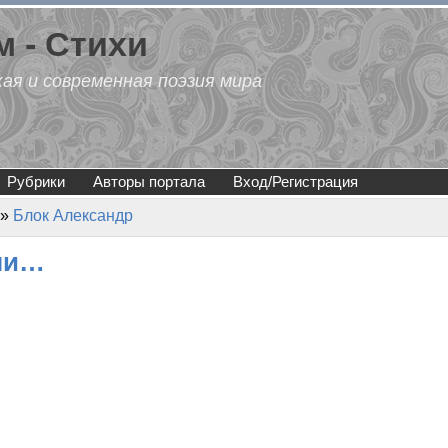
 - Стихи
кая и современная поэзия мира
Рубрики
Авторы портала
Вход/Регистрация
»
Блок Александр
ами…