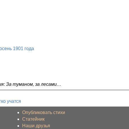
 осень 1901 года
ия: За туманом, за лесами…
гко учатся
Опубликовать стихи
Статейник
Наши друзья