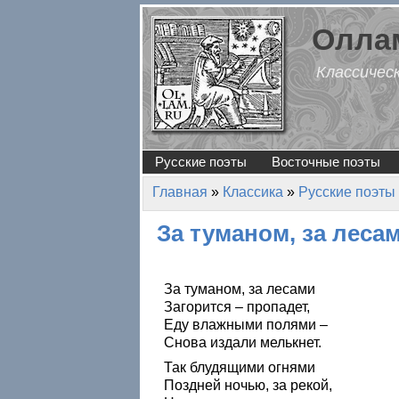
Перейти к основному содержанию
Оллам
Классичес
Русские поэты
Восточные поэты
Главная
»
Классика
»
Русские поэты
Вы здесь
За туманом, за лес
За туманом, за лесами
Загорится – пропадет,
Еду влажными полями –
Снова издали мелькнет.
Так блудящими огнями
Поздней ночью, за рекой,