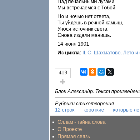
Над печальными лугами
Мы встречаемся с Тобой.
Но и ночью нет ответа,
Ты уйдешь в речной камыш,
Унося источник света,
Снова издали манишь.
14 июня 1901
Из цикла:
II. С. Шахматово. Лето и
413
Голос за!
Блок Александр. Текст произведен
Рубрики стихотворения:
12 строк
короткие
которые ле
Оллам - тайна слова
О Проекте
Прямая связь