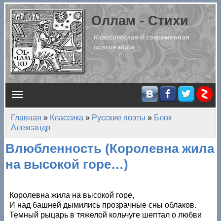
Перейти к основному содержанию
Оллам - Стихи
Классическая и современная
поэзия мира
Главное меню
Главная
»
Классика
»
Русские поэты
»
Блок
Вы здесь
Александр
Влюбленность (Королевна жила
на высокой горе…)
Королевна жила на высокой горе,
И над башней дымились прозрачные сны облаков.
Темный рыцарь в тяжелой кольчуге шептал о любви