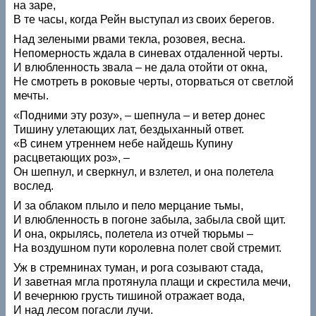
на заре,
В те часы, когда Рейн выступал из своих берегов.
Над зелеными рвами текла, розовея, весна.
Непомерность ждала в синевах отдаленной черты.
И влюбленность звала – не дала отойти от окна,
Не смотреть в роковые черты, оторваться от светлой
мечты.
«Подними эту розу», – шепнула – и ветер донес
Тишину улетающих лат, бездыханный ответ.
«В синем утреннем небе найдешь Купину
расцветающих роз», –
Он шепнул, и сверкнул, и взлетел, и она полетела
вослед.
И за облаком плыло и пело мерцание тьмы,
И влюбленность в погоне забыла, забыла свой щит.
И она, окрылясь, полетела из отчей тюрьмы –
На воздушном пути королевна полет свой стремит.
Уж в стремнинах туман, и рога созывают стада,
И заветная мгла протянула плащи и скрестила мечи,
И вечернюю грусть тишиной отражает вода,
И над лесом погасли лучи.