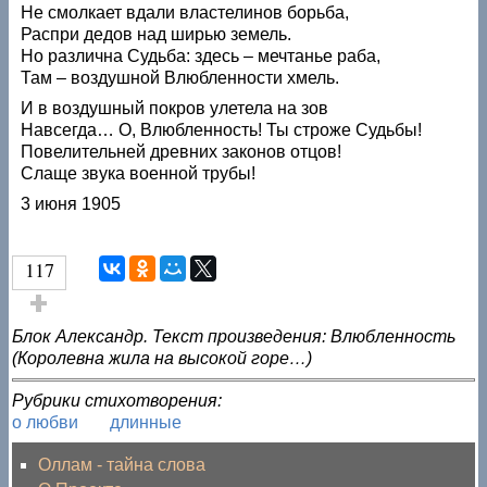
Не смолкает вдали властелинов борьба,
Распри дедов над ширью земель.
Но различна Судьба: здесь – мечтанье раба,
Там – воздушной Влюбленности хмель.
И в воздушный покров улетела на зов
Навсегда… О, Влюбленность! Ты строже Судьбы!
Повелительней древних законов отцов!
Слаще звука военной трубы!
3 июня 1905
117
Голос за!
Блок Александр. Текст произведения: Влюбленность
(Королевна жила на высокой горе…)
Рубрики стихотворения:
о любви
длинные
Оллам - тайна слова