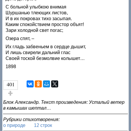
С больной улыбкою внимая
Шуршанью тлеющих листов,
И в их покровах тихо засыпая.
Каким спокойствием простор объят!
Зари холодной свет погас;
Озера спят, –
Их гладь забвеньем в сердце дышит,
И лишь свирели дальний глас
Своей тоской безмолвие колышет…
1898
401
Голос за!
Блок Александр. Текст произведения: Усталый ветер
в камышах шептал…
Рубрики стихотворения:
о природе
12 строк