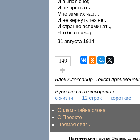
И выпал снег,
И не прогнать
Мне зимних чар…
И не вернуть тех нег,
И странно вспоминать,
Что был пожар.
31 августа 1914
149
Голос за!
Блок Александр. Текст произведен
Рубрики стихотворения:
о жизни
12 строк
короткие
Оллам - тайна слова
О Проекте
Прямая связь
Поэтический портал Оллам
. Элект