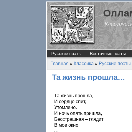
Перейти к основному содержанию
Оллам
Классичес
Русские поэты
Восточные поэты
Главная
»
Классика
»
Русские поэты
Вы здесь
Та жизнь прошла…
Та жизнь прошла,
И сердце спит,
Утомлено.
И ночь опять пришла,
Бесстрашная – глядит
В мое окно.