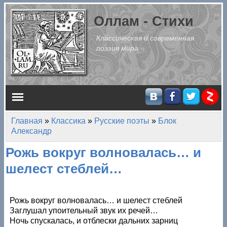
Перейти к основному содержанию
Оллам - Стихи
Классическая и современная
поэзия мира
Главное меню
Главная
»
Классика
»
Русские поэты
»
Блок
Вы здесь
Александр
Рожь вокруг волновалась… и
шелест стеблей…
Рожь вокруг волновалась… и шелест стеблей
Заглушал упоительный звук их речей…
Ночь спускалась, и отблески дальних зарниц