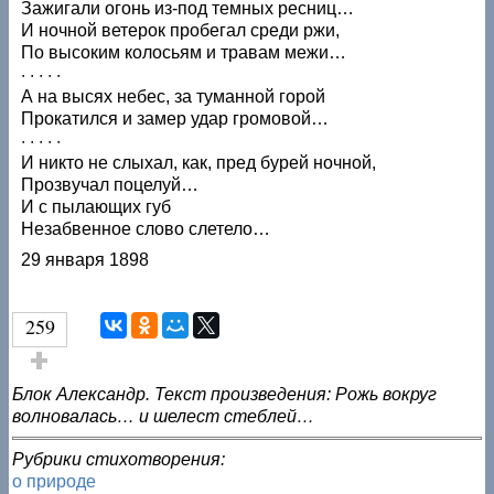
Зажигали огонь из-под темных ресниц…
И ночной ветерок пробегал среди ржи,
По высоким колосьям и травам межи…
· · · · ·
А на высях небес, за туманной горой
Прокатился и замер удар громовой…
· · · · ·
И никто не слыхал, как, пред бурей ночной,
Прозвучал поцелуй…
И с пылающих губ
Незабвенное слово слетело…
29 января 1898
259
Голос за!
Блок Александр. Текст произведения: Рожь вокруг
волновалась… и шелест стеблей…
Рубрики стихотворения:
о природе