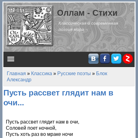
Перейти к основному содержанию
Оллам - Стихи
Классическая и современная
поэзия мира
Главное меню
Главная
»
Классика
»
Русские поэты
»
Блок
Вы здесь
Александр
Пусть рассвет глядит нам в
очи...
Пусть рассвет глядит нам в очи,
Соловей поет ночной,
Пусть хоть раз во мраке ночи