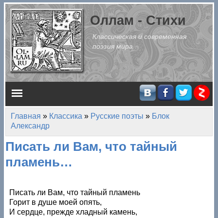
Перейти к основному содержанию
Оллам - Стихи
Классическая и современная
поэзия мира
Главное меню
Главная
»
Классика
»
Русские поэты
»
Блок
Вы здесь
Александр
Писать ли Вам, что тайный
пламень…
Писать ли Вам, что тайный пламень
Горит в душе моей опять,
И сердце, прежде хладный камень,