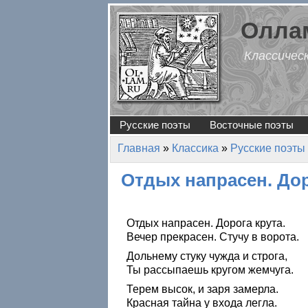
Перейти к основному содержанию
Оллам
Классичес
Русские поэты
Восточные поэты
Главная
»
Классика
»
Русские поэты
Вы здесь
Отдых напрасен. До
Отдых напрасен. Дорога крута.
Вечер прекрасен. Стучу в ворота.
Дольнему стуку чужда и строга,
Ты рассыпаешь кругом жемчуга.
Терем высок, и заря замерла.
Красная тайна у входа легла.