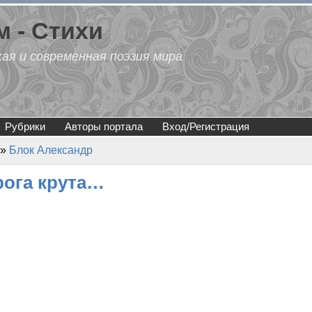
 - Стихи
кая и современная поэзия мира
Рубрики
Авторы портала
Вход/Регистрация
»
Блок Александр
рога крута…