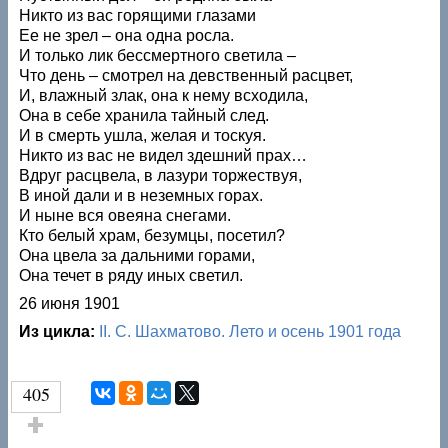
Никто из вас горящими глазами
Ее не зрел – она одна росла.
И только лик бессмертного светила –
Что день – смотрел на девственный расцвет,
И, влажный злак, она к нему всходила,
Она в себе хранила тайный след.
И в смерть ушла, желая и тоскуя.
Никто из вас не видел здешний прах…
Вдруг расцвела, в лазури торжествуя,
В иной дали и в неземных горах.
И ныне вся овеяна снегами.
Кто белый храм, безумцы, посетил?
Она цвела за дальними горами,
Она течет в ряду иных светил.
26 июня 1901
Из цикла:
II. С. Шахматово. Лето и осень 1901 года
405
Голос за!