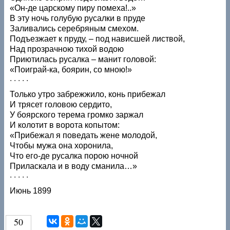
«Он-де царскому пиру помеха!..»
В эту ночь голубую русалки в пруде
Заливались серебряным смехом.
Подъезжает к пруду, – под нависшей листвой,
Над прозрачною тихой водою
Приютилась русалка – манит головой:
«Поиграй-ка, боярин, со мною!»
· · · · ·
Только утро забрежжило, конь прибежал
И трясет головою сердито,
У боярского терема громко заржал
И колотит в ворота копытом:
«Прибежал я поведать жене молодой,
Чтобы мужа она хоронила,
Что его-де русалка порою ночной
Приласкала и в воду сманила…»
· · · · ·
Июнь 1899
50