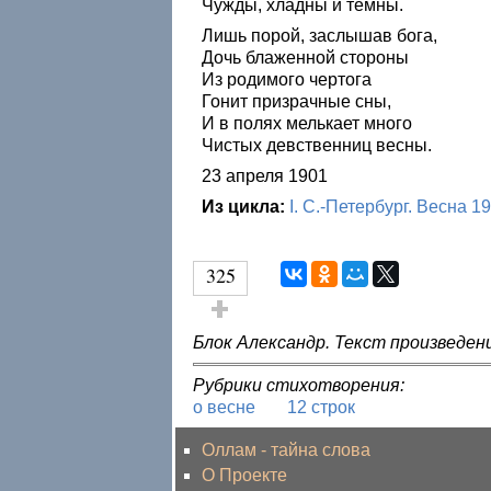
Чужды, хладны и темны.
Лишь порой, заслышав бога,
Дочь блаженной стороны
Из родимого чертога
Гонит призрачные сны,
И в полях мелькает много
Чистых девственниц весны.
23 апреля 1901
Из цикла:
I. С.-Петербург. Весна 1
325
Голос за!
Блок Александр. Текст произведен
Рубрики стихотворения:
о весне
12 строк
Оллам - тайна слова
О Проекте