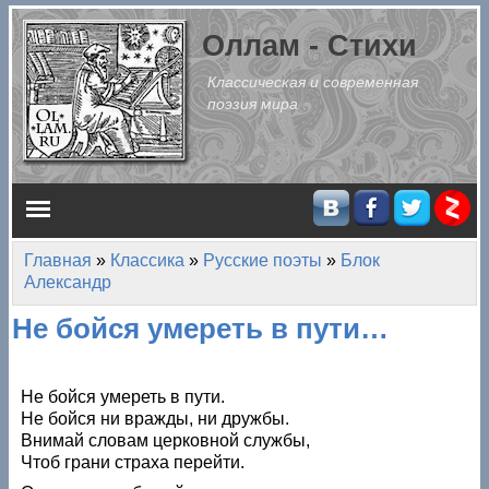
Перейти к основному содержанию
Оллам - Стихи
Классическая и современная
поэзия мира
Главное меню
Главная
»
Классика
»
Русские поэты
»
Блок
Вы здесь
Александр
Не бойся умереть в пути…
Не бойся умереть в пути.
Не бойся ни вражды, ни дружбы.
Внимай словам церковной службы,
Чтоб грани страха перейти.