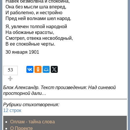
Навек безмолвна и спокойна,
Она без мысли шла вперед,
И раболепно, и нестройно
Пред ней волнами шел народ.
Я, увлечен толпой народной
На обожанье красоты,
Смотрел, отвека несвободный,
В ее спокойные черты.
30 января 1901
53
Голос за!
Блок Александр. Текст произведения: Над синевой
просторной дали…
Рубрики стихотворения:
12 строк
Оллам - тайна слова
О Проекте