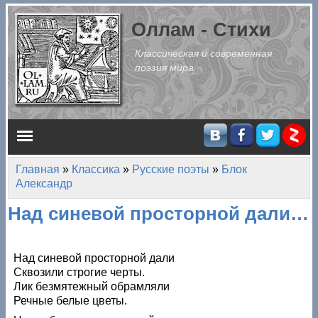
Перейти к основному содержанию
Оллам - Стихи
Классическая и современная
поэзия мира
Главное меню
Главная
»
Классика
»
Русские поэты
»
Блок
Вы здесь
Александр
Над синевой просторной дали…
Над синевой просторной дали
Сквозили строгие черты.
Лик безмятежный обрамляли
Речные белые цветы.