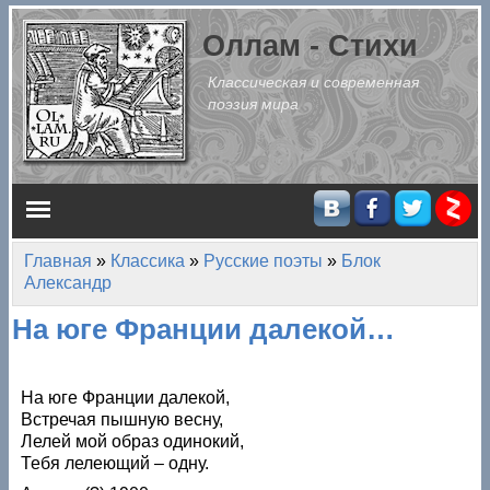
Перейти к основному содержанию
Оллам - Стихи
Классическая и современная
поэзия мира
Главное меню
Главная
»
Классика
»
Русские поэты
»
Блок
Вы здесь
Александр
На юге Франции далекой…
На юге Франции далекой,
Встречая пышную весну,
Лелей мой образ одинокий,
Тебя лелеющий – одну.