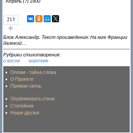
Апрель (?) 1900
213
Голос за!
Блок Александр. Текст произведения: На юге Франции
далекой…
Рубрики стихотворения:
о весне
короткие
Оллам - тайна слова
О Проекте
Прямая связь
Опубликовать стихи
Статейник
Наши друзья