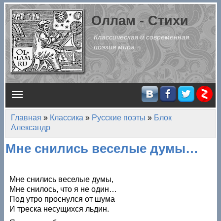
Перейти к основному содержанию
Оллам - Стихи
Классическая и современная
поэзия мира
Главное меню
Главная
»
Классика
»
Русские поэты
»
Блок
Вы здесь
Александр
Мне снились веселые думы…
Мне снились веселые думы,
Мне снилось, что я не один…
Под утро проснулся от шума
И треска несущихся льдин.