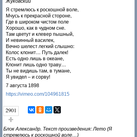
Жуковский
Я стремлюсь к роскошной воле,
Мчусь к прекрасной стороне,
Где в широком чистом поле
Хорошо, как в чудном сне.
Там цветут и клевер пышный,
И невинный василек,
Вечно шелест легкий слышно:
Колос клонит… Путь далек!
Есть одно лишь в океане,
Клонит лишь одно траву…
Ты не видишь там, в тумане,
Я увидел – и сорву!
7 августа 1898
https://vimeo.com/104961815
2901
Голос за!
Блок Александр. Текст произведения: Лето (Я
стремлюсь к роскошной воле…)